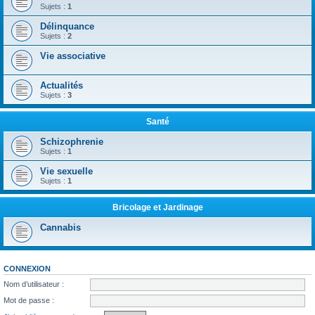
Sujets :
1
Délinquance
Sujets :
2
Vie associative
Actualités
Sujets :
3
Santé
Schizophrenie
Sujets :
1
Vie sexuelle
Sujets :
1
Bricolage et Jardinage
Cannabis
CONNEXION
Nom d’utilisateur :
Mot de passe :