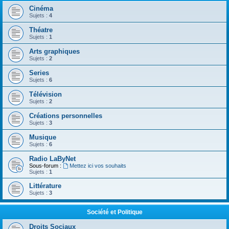
Cinéma
Sujets :
4
Théatre
Sujets :
1
Arts graphiques
Sujets :
2
Series
Sujets :
6
Télévision
Sujets :
2
Créations personnelles
Sujets :
3
Musique
Sujets :
6
Radio LaByNet
Sous-forum :
Mettez ici vos souhaits
Sujets :
1
Littérature
Sujets :
3
Société et Politique
Droits Sociaux