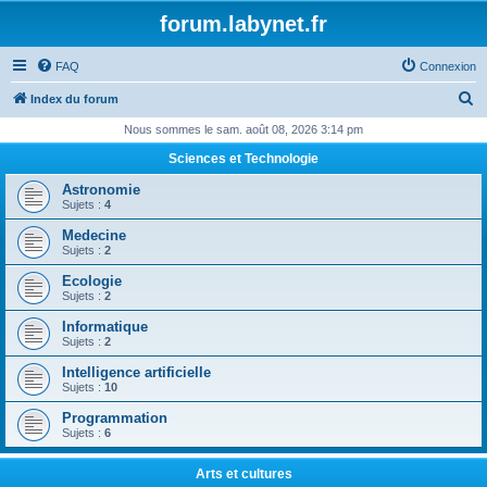
forum.labynet.fr
FAQ
Connexion
R
Index du forum
e
Nous sommes le sam. août 08, 2026 3:14 pm
c
Sciences et Technologie
h
Astronomie
e
Sujets :
4
r
Medecine
Sujets :
2
c
Ecologie
h
Sujets :
2
e
Informatique
r
Sujets :
2
Intelligence artificielle
Sujets :
10
Programmation
Sujets :
6
Arts et cultures