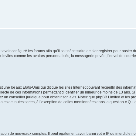
t avoir configuré les forums afin qu’il soit nécessaire de s’enregistrer pour poster
x invités comme les avatars personnalisés, la messagerie privée, l’envoi de courri
t une loi aux États-Unis qui dit que les sites Internet pouvant recueillir des infor
ollecte de ces informations permettant d’identifier un mineur de moins de 13 ans. S
tez un conseiller juridique pour obtenir son avis. Notez que phpBB Limited et les pr
gales de toutes sortes, à l’exception de celles mentionnées dans la question « Qui
réation de nouveaux comptes. Il peut également avoir banni votre IP ou interdit le no