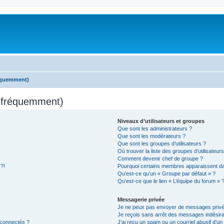
réquemment)
s fréquemment)
Niveaux d’utilisateurs et groupes
Que sont les administrateurs ?
Que sont les modérateurs ?
Que sont les groupes d’utilisateurs ?
Où trouver la liste des groupes d’utilisateur
Comment devenir chef de groupe ?
 ?!
Pourquoi certains membres apparaissent dan
Qu’est-ce qu’un « Groupe par défaut » ?
Qu’est-ce que le lien « L’équipe du forum » 
Messagerie privée
Je ne peux pas envoyer de messages privé
Je reçois sans arrêt des messages indésira
 connectés ?
J’ai reçu un spam ou un courriel abusif d’u