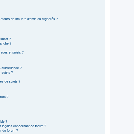
ateurs de ma liste d’amis ou d’ignorés ?
sultat ?
anche ?!
ages et sujets ?
a surveillance ?
 sujets ?
es de sujets ?
orum ?
ible ?
ns légales concernant ce forum ?
r du forum ?