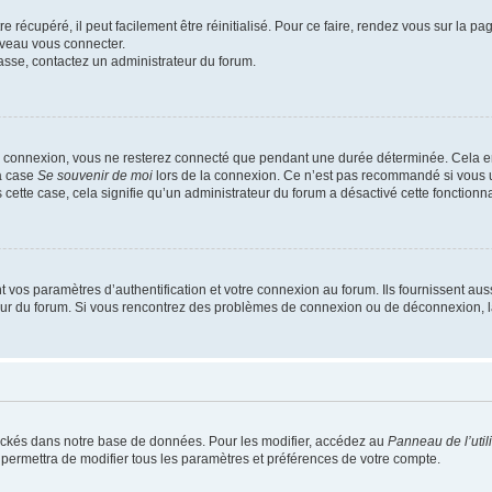
 récupéré, il peut facilement être réinitialisé. Pour ce faire, rendez vous sur la p
uveau vous connecter.
passe, contactez un administrateur du forum.
e connexion, vous ne resterez connecté que pendant une durée déterminée. Cela em
la case
Se souvenir de moi
lors de la connexion. Ce n’est pas recommandé si vous u
s cette case, cela signifie qu’un administrateur du forum a désactivé cette fonctionna
os paramètres d’authentification et votre connexion au forum. Ils fournissent aussi
teur du forum. Si vous rencontrez des problèmes de connexion ou de déconnexion, l
ockés dans notre base de données. Pour les modifier, accédez au
Panneau de l’util
 permettra de modifier tous les paramètres et préférences de votre compte.