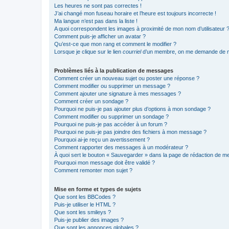
Les heures ne sont pas correctes !
J’ai changé mon fuseau horaire et l’heure est toujours incorrecte !
Ma langue n’est pas dans la liste !
A quoi correspondent les images à proximité de mon nom d’utilisateur 
Comment puis-je afficher un avatar ?
Qu’est-ce que mon rang et comment le modifier ?
Lorsque je clique sur le lien
courriel
d’un membre, on me demande de m
Problèmes liés à la publication de messages
Comment créer un nouveau sujet ou poster une réponse ?
Comment modifier ou supprimer un message ?
Comment ajouter une signature à mes messages ?
Comment créer un sondage ?
Pourquoi ne puis-je pas ajouter plus d’options à mon sondage ?
Comment modifier ou supprimer un sondage ?
Pourquoi ne puis-je pas accéder à un forum ?
Pourquoi ne puis-je pas joindre des fichiers à mon message ?
Pourquoi ai-je reçu un avertissement ?
Comment rapporter des messages à un modérateur ?
À quoi sert le bouton « Sauvegarder » dans la page de rédaction de 
Pourquoi mon message doit être validé ?
Comment remonter mon sujet ?
Mise en forme et types de sujets
Que sont les BBCodes ?
Puis-je utiliser le HTML ?
Que sont les smileys ?
Puis-je publier des images ?
Que sont les annonces globales ?