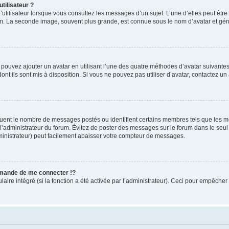
tilisateur ?
utilisateur lorsque vous consultez les messages d’un sujet. L’une d’elles peut êtr
rum. La seconde image, souvent plus grande, est connue sous le nom d’avatar et 
s pouvez ajouter un avatar en utilisant l’une des quatre méthodes d’avatar suivantes 
ont ils sont mis à disposition. Si vous ne pouvez pas utiliser d’avatar, contactez un
iquent le nombre de messages postés ou identifient certains membres tels que les 
ar l’administrateur du forum. Évitez de poster des messages sur le forum dans le seu
ministrateur) peut facilement abaisser votre compteur de messages.
mande de me connecter !?
re intégré (si la fonction a été activée par l’administrateur). Ceci pour empêcher l’u