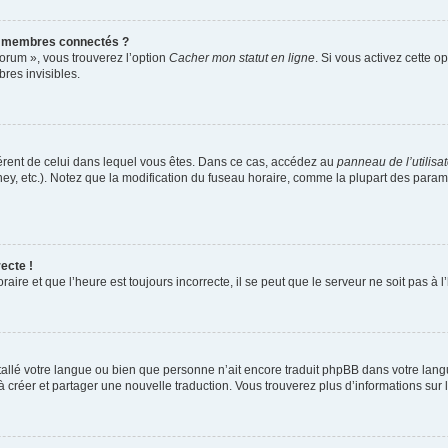
s membres connectés ?
forum », vous trouverez l’option
Cacher mon statut en ligne
. Si vous activez cette o
es invisibles.
ifférent de celui dans lequel vous êtes. Dans ce cas, accédez au
panneau de l’utilisa
ney, etc.). Notez que la modification du fuseau horaire, comme la plupart des para
ecte !
aire et que l’heure est toujours incorrecte, il se peut que le serveur ne soit pas à
installé votre langue ou bien que personne n’ait encore traduit phpBB dans votre l
s à créer et partager une nouvelle traduction. Vous trouverez plus d’informations sur l