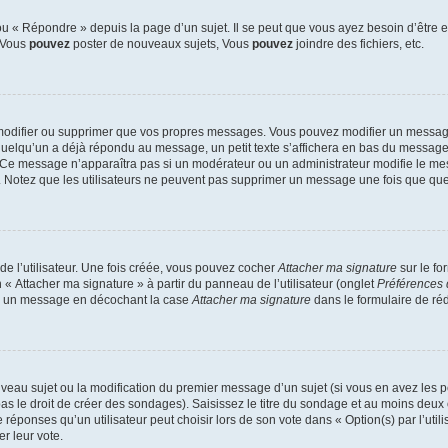
 « Répondre » depuis la page d’un sujet. Il se peut que vous ayez besoin d’être e
: Vous
pouvez
poster de nouveaux sujets, Vous
pouvez
joindre des fichiers, etc.
modifier ou supprimer que vos propres messages. Vous pouvez modifier un message
lqu’un a déjà répondu au message, un petit texte s’affichera en bas du message ind
n. Ce message n’apparaîtra pas si un modérateur ou un administrateur modifie le mes
ive. Notez que les utilisateurs ne peuvent pas supprimer un message une fois que qu
e l’utilisateur. Une fois créée, vous pouvez cocher
Attacher ma signature
sur le fo
 « Attacher ma signature » à partir du panneau de l’utilisateur (onglet
Préférences 
 à un message en décochant la case
Attacher ma signature
dans le formulaire de ré
ouveau sujet ou la modification du premier message d’un sujet (si vous en avez les p
 le droit de créer des sondages). Saisissez le titre du sondage et au moins deux o
onses qu’un utilisateur peut choisir lors de son vote dans « Option(s) par l’utilis
er leur vote.