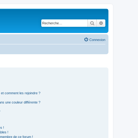
Rechercher
Recherche avancé
Connexion
s et comment les rejoindre ?
s une couleur différente ?
?
s !
bles !
n membre de ce forum !