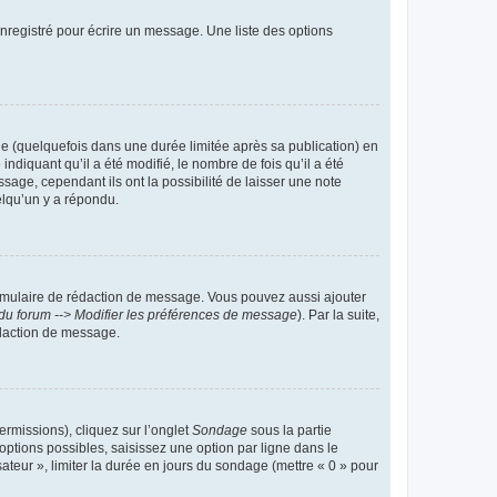
nregistré pour écrire un message. Une liste des options
 (quelquefois dans une durée limitée après sa publication) en
iquant qu’il a été modifié, le nombre de fois qu’il a été
sage, cependant ils ont la possibilité de laisser une note
elqu’un y a répondu.
rmulaire de rédaction de message. Vous pouvez aussi ajouter
du forum --> Modifier les préférences de message
). Par la suite,
daction de message.
ermissions), cliquez sur l’onglet
Sondage
sous la partie
ptions possibles, saisissez une option par ligne dans le
ateur », limiter la durée en jours du sondage (mettre « 0 » pour