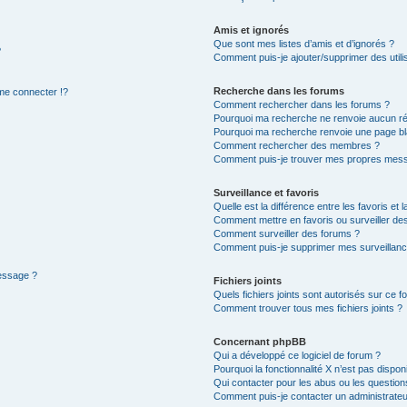
Amis et ignorés
Que sont mes listes d’amis et d’ignorés ?
?
Comment puis-je ajouter/supprimer des utilis
Recherche dans les forums
e connecter !?
Comment rechercher dans les forums ?
Pourquoi ma recherche ne renvoie aucun ré
Pourquoi ma recherche renvoie une page bl
Comment rechercher des membres ?
Comment puis-je trouver mes propres mess
Surveillance et favoris
Quelle est la différence entre les favoris et l
Comment mettre en favoris ou surveiller des
Comment surveiller des forums ?
Comment puis-je supprimer mes surveillanc
message ?
Fichiers joints
Quels fichiers joints sont autorisés sur ce f
Comment trouver tous mes fichiers joints ?
Concernant phpBB
Qui a développé ce logiciel de forum ?
Pourquoi la fonctionnalité X n’est pas dispon
Qui contacter pour les abus ou les questio
Comment puis-je contacter un administrateu