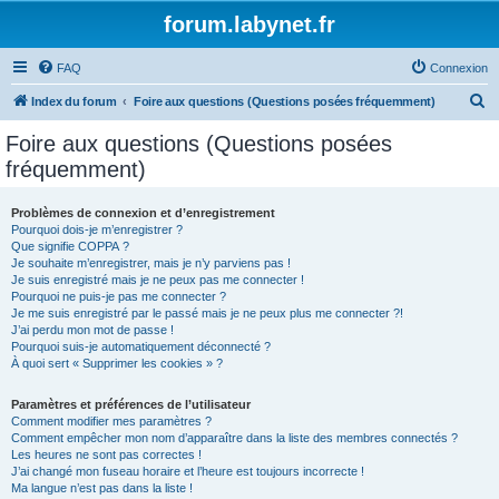
forum.labynet.fr
FAQ
Connexion
R
Index du forum
Foire aux questions (Questions posées fréquemment)
e
Foire aux questions (Questions posées
c
fréquemment)
h
e
Problèmes de connexion et d’enregistrement
Pourquoi dois-je m’enregistrer ?
r
Que signifie COPPA ?
c
Je souhaite m’enregistrer, mais je n’y parviens pas !
Je suis enregistré mais je ne peux pas me connecter !
h
Pourquoi ne puis-je pas me connecter ?
Je me suis enregistré par le passé mais je ne peux plus me connecter ?!
e
J’ai perdu mon mot de passe !
r
Pourquoi suis-je automatiquement déconnecté ?
À quoi sert « Supprimer les cookies » ?
Paramètres et préférences de l’utilisateur
Comment modifier mes paramètres ?
Comment empêcher mon nom d’apparaître dans la liste des membres connectés ?
Les heures ne sont pas correctes !
J’ai changé mon fuseau horaire et l’heure est toujours incorrecte !
Ma langue n’est pas dans la liste !