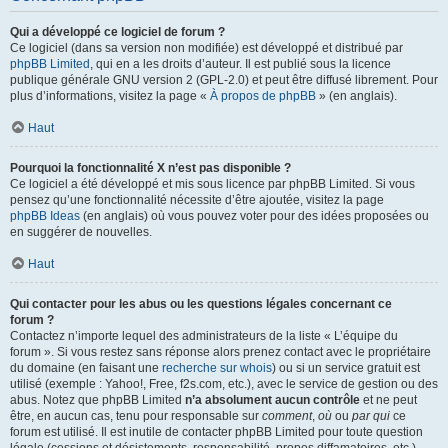
Qui a développé ce logiciel de forum ?
Ce logiciel (dans sa version non modifiée) est développé et distribué par
phpBB Limited
, qui en a les droits d’auteur. Il est publié sous la licence
publique générale GNU version 2 (GPL-2.0) et peut être diffusé librement. Pour
plus d’informations, visitez la page «
À propos de phpBB
» (en anglais).
Haut
Pourquoi la fonctionnalité X n’est pas disponible ?
Ce logiciel a été développé et mis sous licence par phpBB Limited. Si vous
pensez qu’une fonctionnalité nécessite d’être ajoutée, visitez la page
phpBB Ideas
(en anglais) où vous pouvez voter pour des idées proposées ou
en suggérer de nouvelles.
Haut
Qui contacter pour les abus ou les questions légales concernant ce
forum ?
Contactez n’importe lequel des administrateurs de la liste « L’équipe du
forum ». Si vous restez sans réponse alors prenez contact avec le propriétaire
du domaine (en faisant une
recherche sur whois
) ou si un service gratuit est
utilisé (exemple : Yahoo!, Free, f2s.com, etc.), avec le service de gestion ou des
abus. Notez que phpBB Limited
n’a absolument aucun contrôle
et ne peut
être, en aucun cas, tenu pour responsable sur
comment
,
où
ou
par qui
ce
forum est utilisé. Il est inutile de contacter phpBB Limited pour toute question