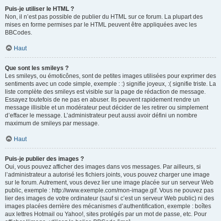
Puis-je utiliser le HTML ?
Non, il n’est pas possible de publier du HTML sur ce forum. La plupart des
mises en forme permises par le HTML peuvent être appliquées avec les
BBCodes.
Haut
Que sont les smileys ?
Les smileys, ou émoticônes, sont de petites images utilisées pour exprimer des
sentiments avec un code simple, exemple : :) signifie joyeux, :( signifie triste. La
liste complète des smileys est visible sur la page de rédaction de message.
Essayez toutefois de ne pas en abuser. Ils peuvent rapidement rendre un
message illisible et un modérateur peut décider de les retirer ou simplement
d’effacer le message. L’administrateur peut aussi avoir défini un nombre
maximum de smileys par message.
Haut
Puis-je publier des images ?
Oui, vous pouvez afficher des images dans vos messages. Par ailleurs, si
l’administrateur a autorisé les fichiers joints, vous pouvez charger une image
sur le forum. Autrement, vous devez lier une image placée sur un serveur Web
public, exemple : http://www.exemple.com/mon-image.gif. Vous ne pouvez pas
lier des images de votre ordinateur (sauf si c’est un serveur Web public) ni des
images placées derrière des mécanismes d’authentification, exemple : boîtes
aux lettres Hotmail ou Yahoo!, sites protégés par un mot de passe, etc. Pour