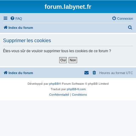
forum.labynet.fr
FAQ
Connexion
R
Index du forum
e
Supprimer les cookies
c
h
Êtes-vous sûr de vouloir supprimer tous les cookies de ce forum ?
e
r
c
Index du forum
Heures au format
UTC
h
Développé par
phpBB
® Forum Software © phpBB Limited
e
Traduit par
phpBB-fr.com
r
Confidentialité
|
Conditions