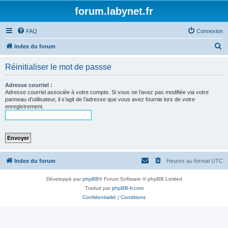
forum.labynet.fr
FAQ
Connexion
R
Index du forum
e
Réinitialiser le mot de passse
c
h
Adresse courriel :
Adresse courriel associée à votre compte. Si vous ne l’avez pas modifiée via votre
e
panneau d’utilisateur, il s’agit de l’adresse que vous avez fournie lors de votre
enregistrement.
r
c
h
e
r
Index du forum
Heures au format
UTC
Développé par
phpBB
® Forum Software © phpBB Limited
Traduit par
phpBB-fr.com
Confidentialité
|
Conditions