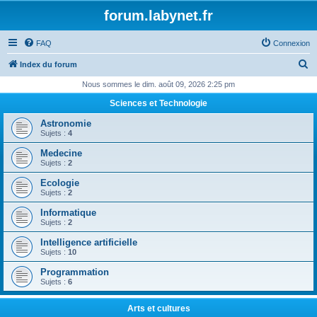
forum.labynet.fr
FAQ
Connexion
R
Index du forum
e
Nous sommes le dim. août 09, 2026 2:25 pm
c
Sciences et Technologie
h
Astronomie
e
Sujets :
4
r
Medecine
Sujets :
2
c
Ecologie
h
Sujets :
2
e
Informatique
r
Sujets :
2
Intelligence artificielle
Sujets :
10
Programmation
Sujets :
6
Arts et cultures