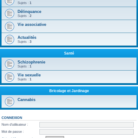
Sujets :
1
Délinquance
Sujets :
2
Vie associative
Actualités
Sujets :
3
Santé
Schizophrenie
Sujets :
1
Vie sexuelle
Sujets :
1
Bricolage et Jardinage
Cannabis
CONNEXION
Nom d’utilisateur :
Mot de passe :