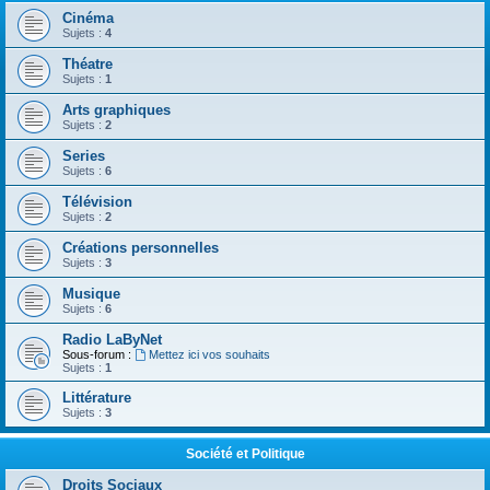
Cinéma
Sujets :
4
Théatre
Sujets :
1
Arts graphiques
Sujets :
2
Series
Sujets :
6
Télévision
Sujets :
2
Créations personnelles
Sujets :
3
Musique
Sujets :
6
Radio LaByNet
Sous-forum :
Mettez ici vos souhaits
Sujets :
1
Littérature
Sujets :
3
Société et Politique
Droits Sociaux