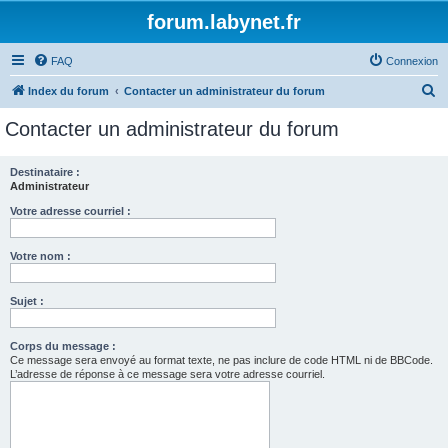
forum.labynet.fr
FAQ
Connexion
R
Index du forum
Contacter un administrateur du forum
e
Contacter un administrateur du forum
c
h
Destinataire :
Administrateur
e
r
Votre adresse courriel :
c
Votre nom :
h
e
Sujet :
r
Corps du message :
Ce message sera envoyé au format texte, ne pas inclure de code HTML ni de BBCode.
L’adresse de réponse à ce message sera votre adresse courriel.