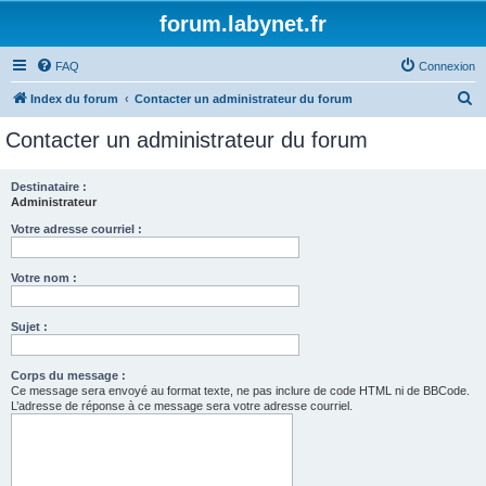
forum.labynet.fr
FAQ
Connexion
R
Index du forum
Contacter un administrateur du forum
e
Contacter un administrateur du forum
c
h
Destinataire :
Administrateur
e
r
Votre adresse courriel :
c
Votre nom :
h
e
Sujet :
r
Corps du message :
Ce message sera envoyé au format texte, ne pas inclure de code HTML ni de BBCode.
L’adresse de réponse à ce message sera votre adresse courriel.