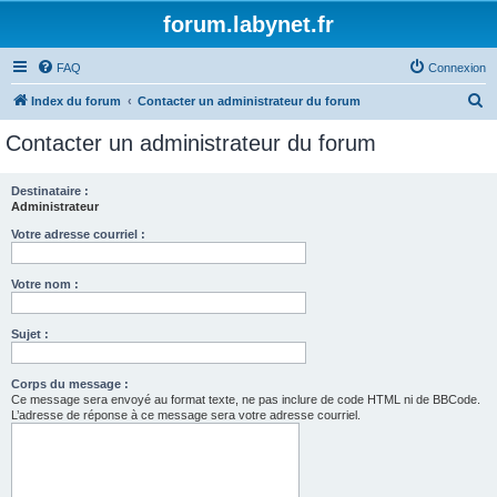
forum.labynet.fr
FAQ
Connexion
R
Index du forum
Contacter un administrateur du forum
e
Contacter un administrateur du forum
c
h
Destinataire :
Administrateur
e
r
Votre adresse courriel :
c
Votre nom :
h
e
Sujet :
r
Corps du message :
Ce message sera envoyé au format texte, ne pas inclure de code HTML ni de BBCode.
L’adresse de réponse à ce message sera votre adresse courriel.