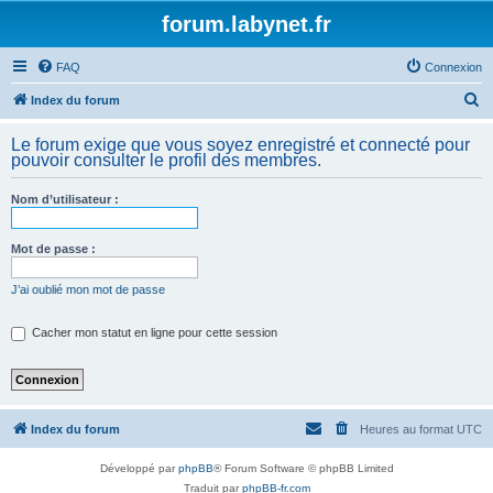
forum.labynet.fr
FAQ
Connexion
R
Index du forum
e
Le forum exige que vous soyez enregistré et connecté pour
c
pouvoir consulter le profil des membres.
h
Nom d’utilisateur :
e
r
Mot de passe :
c
h
J’ai oublié mon mot de passe
e
Cacher mon statut en ligne pour cette session
r
Index du forum
Heures au format
UTC
Développé par
phpBB
® Forum Software © phpBB Limited
Traduit par
phpBB-fr.com