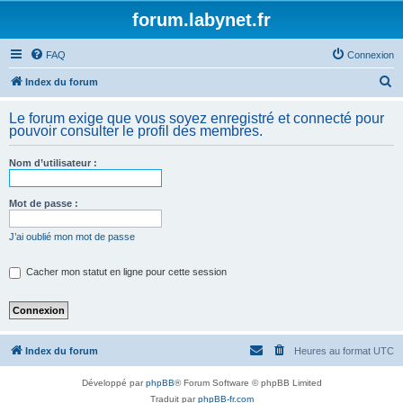
forum.labynet.fr
FAQ
Connexion
R
Index du forum
e
Le forum exige que vous soyez enregistré et connecté pour
c
pouvoir consulter le profil des membres.
h
Nom d’utilisateur :
e
r
Mot de passe :
c
h
J’ai oublié mon mot de passe
e
Cacher mon statut en ligne pour cette session
r
Index du forum
Heures au format
UTC
Développé par
phpBB
® Forum Software © phpBB Limited
Traduit par
phpBB-fr.com