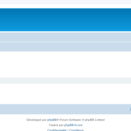
Développé par
phpBB
® Forum Software © phpBB Limited
Traduit par
phpBB-fr.com
Confidentialité
|
Conditions