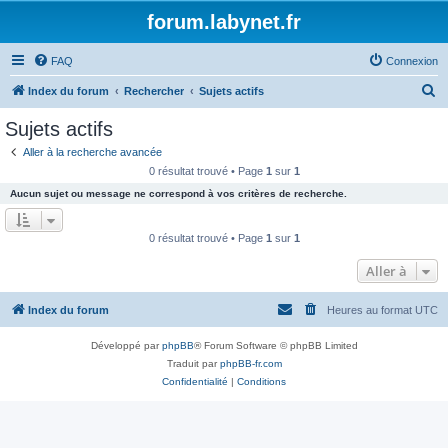
forum.labynet.fr
FAQ
Connexion
R
Index du forum
Rechercher
Sujets actifs
e
Sujets actifs
c
Aller à la recherche avancée
h
0 résultat trouvé • Page
1
sur
1
e
Aucun sujet ou message ne correspond à vos critères de recherche.
r
c
0 résultat trouvé • Page
1
sur
1
h
Aller à
e
r
Index du forum
Heures au format
UTC
Développé par
phpBB
® Forum Software © phpBB Limited
Traduit par
phpBB-fr.com
Confidentialité
|
Conditions