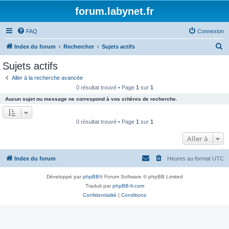
forum.labynet.fr
FAQ
Connexion
R
Index du forum
Rechercher
Sujets actifs
e
Sujets actifs
c
Aller à la recherche avancée
h
0 résultat trouvé • Page
1
sur
1
e
Aucun sujet ou message ne correspond à vos critères de recherche.
r
c
0 résultat trouvé • Page
1
sur
1
h
Aller à
e
r
Index du forum
Heures au format
UTC
Développé par
phpBB
® Forum Software © phpBB Limited
Traduit par
phpBB-fr.com
Confidentialité
|
Conditions