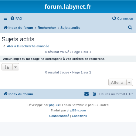
forum.labynet.fr
FAQ
Connexion
R
Index du forum
Rechercher
Sujets actifs
e
Sujets actifs
c
Aller à la recherche avancée
h
0 résultat trouvé • Page
1
sur
1
e
Aucun sujet ou message ne correspond à vos critères de recherche.
r
c
0 résultat trouvé • Page
1
sur
1
h
Aller à
e
r
Index du forum
Heures au format
UTC
Développé par
phpBB
® Forum Software © phpBB Limited
Traduit par
phpBB-fr.com
Confidentialité
|
Conditions