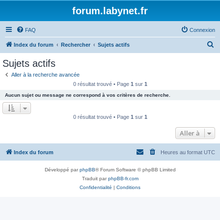
forum.labynet.fr
FAQ
Connexion
R
Index du forum
Rechercher
Sujets actifs
e
Sujets actifs
c
Aller à la recherche avancée
h
0 résultat trouvé • Page
1
sur
1
e
Aucun sujet ou message ne correspond à vos critères de recherche.
r
c
0 résultat trouvé • Page
1
sur
1
h
Aller à
e
r
Index du forum
Heures au format
UTC
Développé par
phpBB
® Forum Software © phpBB Limited
Traduit par
phpBB-fr.com
Confidentialité
|
Conditions