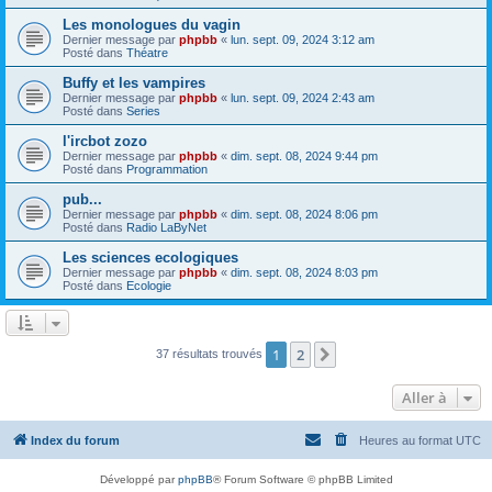
Les monologues du vagin
Dernier message par
phpbb
«
lun. sept. 09, 2024 3:12 am
Posté dans
Théatre
Buffy et les vampires
Dernier message par
phpbb
«
lun. sept. 09, 2024 2:43 am
Posté dans
Series
l'ircbot zozo
Dernier message par
phpbb
«
dim. sept. 08, 2024 9:44 pm
Posté dans
Programmation
pub...
Dernier message par
phpbb
«
dim. sept. 08, 2024 8:06 pm
Posté dans
Radio LaByNet
Les sciences ecologiques
Dernier message par
phpbb
«
dim. sept. 08, 2024 8:03 pm
Posté dans
Ecologie
1
2
Suivante
37 résultats trouvés
Aller à
Index du forum
Heures au format
UTC
Développé par
phpBB
® Forum Software © phpBB Limited