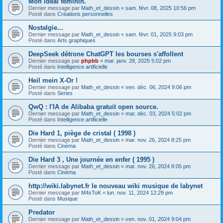
Mon idéal féminin.
Dernier message par
Math_et_dessin
«
sam. févr. 08, 2025 10:56 pm
Posté dans
Créations personnelles
Nostalgie...
Dernier message par
Math_et_dessin
«
sam. févr. 01, 2025 9:03 pm
Posté dans
Arts graphiques
DeepSeek détrone ChatGPT les bourses s'affollent
Dernier message par
phpbb
«
mar. janv. 28, 2025 5:02 pm
Posté dans
Intelligence artificielle
Heil mein X-Or !
Dernier message par
Math_et_dessin
«
ven. déc. 06, 2024 9:06 pm
Posté dans
Series
QwQ : l'IA de Alibaba gratuit open source.
Dernier message par
Math_et_dessin
«
mar. déc. 03, 2024 5:02 pm
Posté dans
Intelligence artificielle
Die Hard 1, piège de cristal ( 1998 )
Dernier message par
Math_et_dessin
«
mar. nov. 26, 2024 8:25 pm
Posté dans
Cinéma
Die Hard 3 , Une journée en enfer ( 1995 )
Dernier message par
Math_et_dessin
«
mar. nov. 26, 2024 8:05 pm
Posté dans
Cinéma
http://wiki.labynet.fr le nouveau wiki musique de labynet
Dernier message par
M4sToK
«
lun. nov. 11, 2024 12:29 pm
Posté dans
Musique
Predator
Dernier message par
Math_et_dessin
«
ven. nov. 01, 2024 9:04 pm