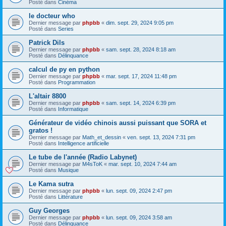
Posté dans
Cinéma
le docteur who
Dernier message par
phpbb
«
dim. sept. 29, 2024 9:05 pm
Posté dans
Series
Patrick Dils
Dernier message par
phpbb
«
sam. sept. 28, 2024 8:18 am
Posté dans
Délinquance
calcul de py en python
Dernier message par
phpbb
«
mar. sept. 17, 2024 11:48 pm
Posté dans
Programmation
L'altair 8800
Dernier message par
phpbb
«
sam. sept. 14, 2024 6:39 pm
Posté dans
Informatique
Générateur de vidéo chinois aussi puissant que SORA et
gratos !
Dernier message par
Math_et_dessin
«
ven. sept. 13, 2024 7:31 pm
Posté dans
Intelligence artificielle
Le tube de l'année (Radio Labynet)
Dernier message par
M4sToK
«
mar. sept. 10, 2024 7:44 am
Posté dans
Musique
Le Kama sutra
Dernier message par
phpbb
«
lun. sept. 09, 2024 2:47 pm
Posté dans
Littérature
Guy Georges
Dernier message par
phpbb
«
lun. sept. 09, 2024 3:58 am
Posté dans
Délinquance