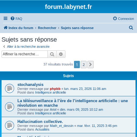
forum.labynet.fr
FAQ
Connexion
R
Index du forum
Rechercher
Sujets sans réponse
e
Sujets sans réponse
c
Aller à la recherche avancée
h
Rechercher
Recherche avancée
e
1
2
Suivante
37 résultats trouvés
r
c
Sujets
h
stochanalysis
e
Dernier message par
phpbb
«
lun. mars 23, 2026 11:06 am
Posté dans
Intelligence artificielle
r
La télésurveillance à l’ère de l’intelligence artificielle : une
révolution en marche
Dernier message par
Ariol
«
dim. mars 09, 2025 10:12 am
Posté dans
Intelligence artificielle
Hallucination collective.
Dernier message par
Math_et_dessin
«
mar. févr. 11, 2025 3:46 pm
Posté dans
Actualités