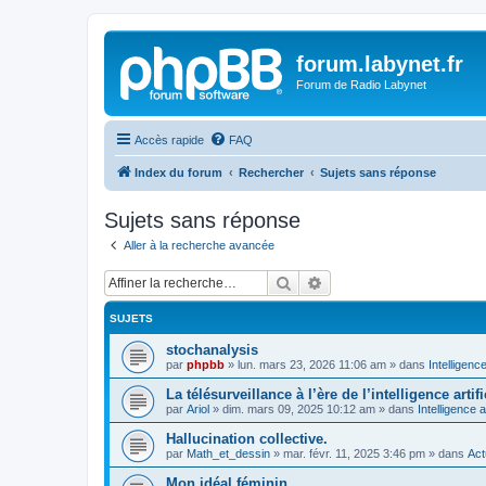
forum.labynet.fr
Forum de Radio Labynet
Accès rapide
FAQ
Index du forum
Rechercher
Sujets sans réponse
Sujets sans réponse
Aller à la recherche avancée
Rechercher
Recherche avancée
SUJETS
stochanalysis
par
phpbb
»
lun. mars 23, 2026 11:06 am
» dans
Intelligence 
La télésurveillance à l’ère de l’intelligence arti
par
Ariol
»
dim. mars 09, 2025 10:12 am
» dans
Intelligence ar
Hallucination collective.
par
Math_et_dessin
»
mar. févr. 11, 2025 3:46 pm
» dans
Act
Mon idéal féminin.