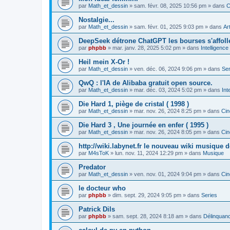
par
Math_et_dessin
»
sam. févr. 08, 2025 10:56 pm
» dans
C
Nostalgie...
par
Math_et_dessin
»
sam. févr. 01, 2025 9:03 pm
» dans
Ar
DeepSeek détrone ChatGPT les bourses s'affoll
par
phpbb
»
mar. janv. 28, 2025 5:02 pm
» dans
Intelligence a
Heil mein X-Or !
par
Math_et_dessin
»
ven. déc. 06, 2024 9:06 pm
» dans
Ser
QwQ : l'IA de Alibaba gratuit open source.
par
Math_et_dessin
»
mar. déc. 03, 2024 5:02 pm
» dans
Int
Die Hard 1, piège de cristal ( 1998 )
par
Math_et_dessin
»
mar. nov. 26, 2024 8:25 pm
» dans
Ci
Die Hard 3 , Une journée en enfer ( 1995 )
par
Math_et_dessin
»
mar. nov. 26, 2024 8:05 pm
» dans
Ci
http://wiki.labynet.fr le nouveau wiki musique d
par
M4sToK
»
lun. nov. 11, 2024 12:29 pm
» dans
Musique
Predator
par
Math_et_dessin
»
ven. nov. 01, 2024 9:04 pm
» dans
Ci
le docteur who
par
phpbb
»
dim. sept. 29, 2024 9:05 pm
» dans
Series
Patrick Dils
par
phpbb
»
sam. sept. 28, 2024 8:18 am
» dans
Délinquan