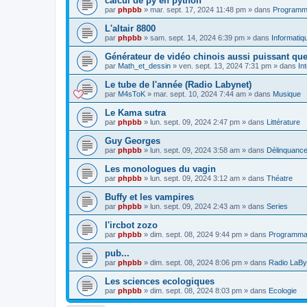
calcul de py en python
par
phpbb
»
mar. sept. 17, 2024 11:48 pm
» dans
Programm
L'altair 8800
par
phpbb
»
sam. sept. 14, 2024 6:39 pm
» dans
Informatiq
Générateur de vidéo chinois aussi puissant que
par
Math_et_dessin
»
ven. sept. 13, 2024 7:31 pm
» dans
Int
Le tube de l'année (Radio Labynet)
par
M4sToK
»
mar. sept. 10, 2024 7:44 am
» dans
Musique
Le Kama sutra
par
phpbb
»
lun. sept. 09, 2024 2:47 pm
» dans
Littérature
Guy Georges
par
phpbb
»
lun. sept. 09, 2024 3:58 am
» dans
Délinquanc
Les monologues du vagin
par
phpbb
»
lun. sept. 09, 2024 3:12 am
» dans
Théatre
Buffy et les vampires
par
phpbb
»
lun. sept. 09, 2024 2:43 am
» dans
Series
l'ircbot zozo
par
phpbb
»
dim. sept. 08, 2024 9:44 pm
» dans
Programma
pub...
par
phpbb
»
dim. sept. 08, 2024 8:06 pm
» dans
Radio LaB
Les sciences ecologiques
par
phpbb
»
dim. sept. 08, 2024 8:03 pm
» dans
Ecologie