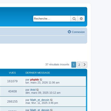
Rechercher
Recherche avancé
Connexion
1
2
Suivante
37 résultats trouvés
VUES
DERNIER MESSAGE
D
par
phpbb
V
161079
e
lun. mars 23, 2026 11:06 am
r
u
n
D
par
Ariol
V
40408
i
e
dim. mars 09, 2025 10:12 am
e
e
r
r
u
n
D
par
Math_et_dessin
s
m
V
266155
i
e
mar. févr. 11, 2025 3:46 pm
e
e
e
r
s
r
u
n
s
D
par
Math_et_dessin
s
m