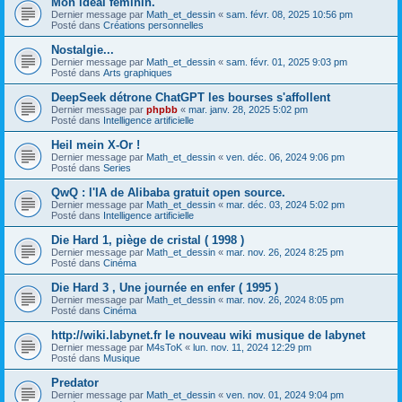
Mon idéal féminin.
Dernier message par
Math_et_dessin
«
sam. févr. 08, 2025 10:56 pm
Posté dans
Créations personnelles
Nostalgie...
Dernier message par
Math_et_dessin
«
sam. févr. 01, 2025 9:03 pm
Posté dans
Arts graphiques
DeepSeek détrone ChatGPT les bourses s'affollent
Dernier message par
phpbb
«
mar. janv. 28, 2025 5:02 pm
Posté dans
Intelligence artificielle
Heil mein X-Or !
Dernier message par
Math_et_dessin
«
ven. déc. 06, 2024 9:06 pm
Posté dans
Series
QwQ : l'IA de Alibaba gratuit open source.
Dernier message par
Math_et_dessin
«
mar. déc. 03, 2024 5:02 pm
Posté dans
Intelligence artificielle
Die Hard 1, piège de cristal ( 1998 )
Dernier message par
Math_et_dessin
«
mar. nov. 26, 2024 8:25 pm
Posté dans
Cinéma
Die Hard 3 , Une journée en enfer ( 1995 )
Dernier message par
Math_et_dessin
«
mar. nov. 26, 2024 8:05 pm
Posté dans
Cinéma
http://wiki.labynet.fr le nouveau wiki musique de labynet
Dernier message par
M4sToK
«
lun. nov. 11, 2024 12:29 pm
Posté dans
Musique
Predator
Dernier message par
Math_et_dessin
«
ven. nov. 01, 2024 9:04 pm