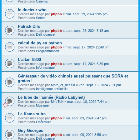
Posté dans
Cinéma
le docteur who
Dernier message par
phpbb
«
dim. sept. 29, 2024 9:05 pm
Posté dans
Series
Patrick Dils
Dernier message par
phpbb
«
sam. sept. 28, 2024 8:18 am
Posté dans
Délinquance
calcul de py en python
Dernier message par
phpbb
«
mar. sept. 17, 2024 11:48 pm
Posté dans
Programmation
L'altair 8800
Dernier message par
phpbb
«
sam. sept. 14, 2024 6:39 pm
Posté dans
Informatique
Générateur de vidéo chinois aussi puissant que SORA et
gratos !
Dernier message par
Math_et_dessin
«
ven. sept. 13, 2024 7:31 pm
Posté dans
Intelligence artificielle
Le tube de l'année (Radio Labynet)
Dernier message par
M4sToK
«
mar. sept. 10, 2024 7:44 am
Posté dans
Musique
Le Kama sutra
Dernier message par
phpbb
«
lun. sept. 09, 2024 2:47 pm
Posté dans
Littérature
Guy Georges
Dernier message par
phpbb
«
lun. sept. 09, 2024 3:58 am
Posté dans
Délinquance