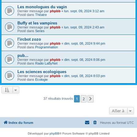
Les monologues du vagin
Dernier message par
phpbb
«
lun. sept. 09, 2024 3:12 am
Posté dans
Théatre
Buffy et les vampires
Dernier message par
phpbb
«
lun. sept. 09, 2024 2:43 am
Posté dans
Series
l'ircbot zozo
Dernier message par
phpbb
«
dim. sept. 08, 2024 9:44 pm
Posté dans
Programmation
pub...
Dernier message par
phpbb
«
dim. sept. 08, 2024 8:06 pm
Posté dans
Radio LaByNet
Les sciences ecologiques
Dernier message par
phpbb
«
dim. sept. 08, 2024 8:03 pm
Posté dans
Ecologie
1
2
Suivante
37 résultats trouvés
Aller à
Index du forum
Heures au format
UTC
Développé par
phpBB
® Forum Software © phpBB Limited