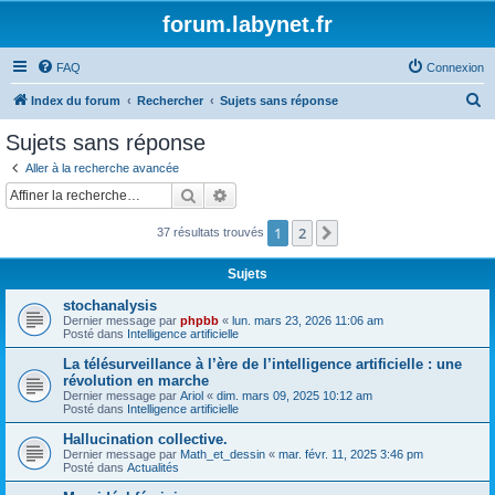
forum.labynet.fr
FAQ
Connexion
R
Index du forum
Rechercher
Sujets sans réponse
e
Sujets sans réponse
c
Aller à la recherche avancée
h
Rechercher
Recherche avancée
e
1
2
Suivante
37 résultats trouvés
r
c
Sujets
h
stochanalysis
e
Dernier message par
phpbb
«
lun. mars 23, 2026 11:06 am
Posté dans
Intelligence artificielle
r
La télésurveillance à l’ère de l’intelligence artificielle : une
révolution en marche
Dernier message par
Ariol
«
dim. mars 09, 2025 10:12 am
Posté dans
Intelligence artificielle
Hallucination collective.
Dernier message par
Math_et_dessin
«
mar. févr. 11, 2025 3:46 pm
Posté dans
Actualités