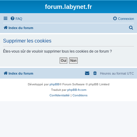
forum.labynet.fr
FAQ
Connexion
R
Index du forum
e
Supprimer les cookies
c
h
Êtes-vous sûr de vouloir supprimer tous les cookies de ce forum ?
e
r
c
Index du forum
Heures au format
UTC
h
Développé par
phpBB
® Forum Software © phpBB Limited
e
Traduit par
phpBB-fr.com
r
Confidentialité
|
Conditions