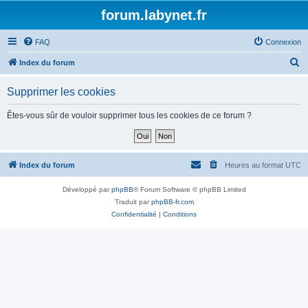
forum.labynet.fr
FAQ
Connexion
R
Index du forum
e
Supprimer les cookies
c
h
Êtes-vous sûr de vouloir supprimer tous les cookies de ce forum ?
e
r
c
Index du forum
Heures au format
UTC
h
Développé par
phpBB
® Forum Software © phpBB Limited
e
Traduit par
phpBB-fr.com
r
Confidentialité
|
Conditions