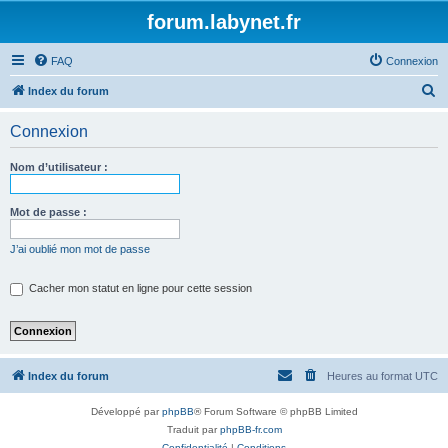
forum.labynet.fr
FAQ
Connexion
R
Index du forum
e
Connexion
c
h
Nom d’utilisateur :
e
r
Mot de passe :
c
J’ai oublié mon mot de passe
h
e
Cacher mon statut en ligne pour cette session
r
Index du forum
Heures au format
UTC
Développé par
phpBB
® Forum Software © phpBB Limited
Traduit par
phpBB-fr.com
Confidentialité
|
Conditions