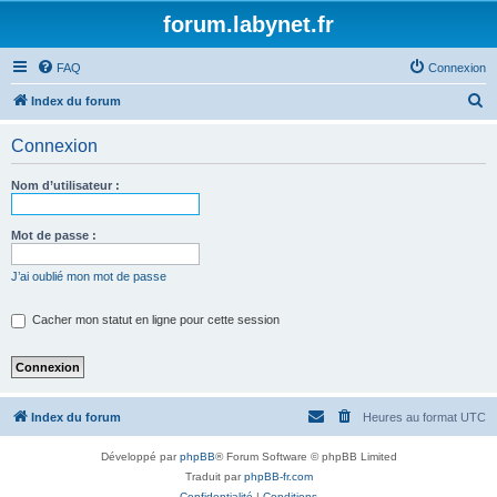
forum.labynet.fr
FAQ
Connexion
R
Index du forum
e
Connexion
c
h
Nom d’utilisateur :
e
r
Mot de passe :
c
J’ai oublié mon mot de passe
h
e
Cacher mon statut en ligne pour cette session
r
Index du forum
Heures au format
UTC
Développé par
phpBB
® Forum Software © phpBB Limited
Traduit par
phpBB-fr.com
Confidentialité
|
Conditions