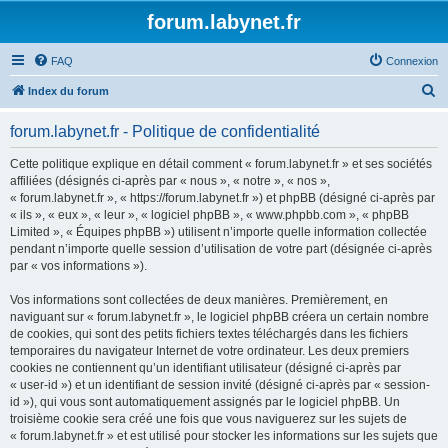
forum.labynet.fr
FAQ
Connexion
R
Index du forum
e
forum.labynet.fr - Politique de confidentialité
c
h
Cette politique explique en détail comment « forum.labynet.fr » et ses sociétés
affiliées (désignés ci-après par « nous », « notre », « nos »,
e
« forum.labynet.fr », « https://forum.labynet.fr ») et phpBB (désigné ci-après par
r
« ils », « eux », « leur », « logiciel phpBB », « www.phpbb.com », « phpBB
Limited », « Équipes phpBB ») utilisent n’importe quelle information collectée
c
pendant n’importe quelle session d’utilisation de votre part (désignée ci-après
h
par « vos informations »).
e
Vos informations sont collectées de deux manières. Premièrement, en
r
naviguant sur « forum.labynet.fr », le logiciel phpBB créera un certain nombre
de cookies, qui sont des petits fichiers textes téléchargés dans les fichiers
temporaires du navigateur Internet de votre ordinateur. Les deux premiers
cookies ne contiennent qu’un identifiant utilisateur (désigné ci-après par
« user-id ») et un identifiant de session invité (désigné ci-après par « session-
id »), qui vous sont automatiquement assignés par le logiciel phpBB. Un
troisième cookie sera créé une fois que vous naviguerez sur les sujets de
« forum.labynet.fr » et est utilisé pour stocker les informations sur les sujets que