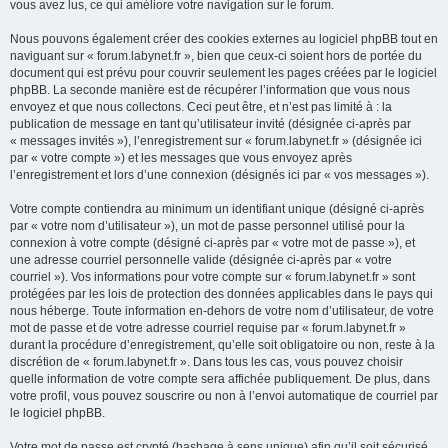
vous avez lus, ce qui améliore votre navigation sur le forum.
Nous pouvons également créer des cookies externes au logiciel phpBB tout en
naviguant sur « forum.labynet.fr », bien que ceux-ci soient hors de portée du
document qui est prévu pour couvrir seulement les pages créées par le logiciel
phpBB. La seconde manière est de récupérer l’information que vous nous
envoyez et que nous collectons. Ceci peut être, et n’est pas limité à : la
publication de message en tant qu’utilisateur invité (désignée ci-après par
« messages invités »), l’enregistrement sur « forum.labynet.fr » (désignée ici
par « votre compte ») et les messages que vous envoyez après
l’enregistrement et lors d’une connexion (désignés ici par « vos messages »).
Votre compte contiendra au minimum un identifiant unique (désigné ci-après
par « votre nom d’utilisateur »), un mot de passe personnel utilisé pour la
connexion à votre compte (désigné ci-après par « votre mot de passe »), et
une adresse courriel personnelle valide (désignée ci-après par « votre
courriel »). Vos informations pour votre compte sur « forum.labynet.fr » sont
protégées par les lois de protection des données applicables dans le pays qui
nous héberge. Toute information en-dehors de votre nom d’utilisateur, de votre
mot de passe et de votre adresse courriel requise par « forum.labynet.fr »
durant la procédure d’enregistrement, qu’elle soit obligatoire ou non, reste à la
discrétion de « forum.labynet.fr ». Dans tous les cas, vous pouvez choisir
quelle information de votre compte sera affichée publiquement. De plus, dans
votre profil, vous pouvez souscrire ou non à l’envoi automatique de courriel par
le logiciel phpBB.
Votre mot de passe est crypté (hashage à sens unique) afin qu’il soit sécurisé.