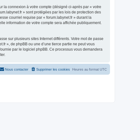
ur la connexion à votre compte (désigné ci-après par « votre
um.labynet.fr » sont protégées par les lois de protection des
sse courriel requise par « forum.labynet.fr » durant la
uelle information de votre compte sera affichée publiquement.
se sur plusieurs sites Internet différents. Votre mot de passe
t.fr », de phpBB ou une d’une tierce partie ne peut vous
» fournie par le logiciel phpBB. Ce processus vous demandera
ter.
Nous contacter
Supprimer les cookies
Heures au format
UTC