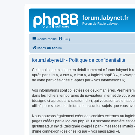
forum.labynet.fr
Forum de Radio Labynet
Accès rapide
FAQ
Index du forum
forum.labynet.fr - Politique de confidentialité
Cette politique explique en détail comment « forum.labynet.fr » e
après par « ils », « eux », « leur », « logiciel phpBB », « www
de votre part (désignée ci-après par « vos informations »).
Vos informations sont collectées de deux manières. Premièrement
dans les fichiers temporaires du navigateur Internet de votre ord
(désigné ci-après par « session-id »), qui vous sont automatiqu
utilisé pour stocker les informations sur les sujets que vous ave
Nous pouvons également créer des cookies externes au logiciel
pages créées par le logiciel phpBB. La seconde manière est de r
qu’utilisateur invité (désignée ci-après par « messages invités 
d’une connexion (désignés ici par « vos messages »).