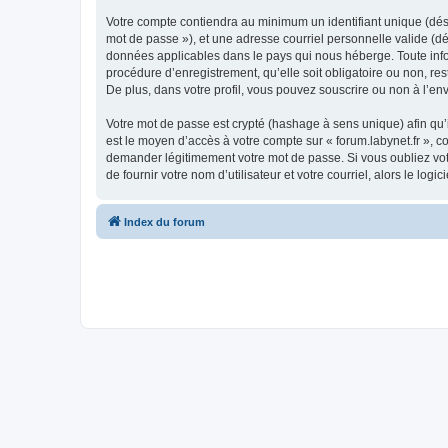
Votre compte contiendra au minimum un identifiant unique (dési
mot de passe »), et une adresse courriel personnelle valide (dés
données applicables dans le pays qui nous héberge. Toute inform
procédure d’enregistrement, qu’elle soit obligatoire ou non, res
De plus, dans votre profil, vous pouvez souscrire ou non à l’en
Votre mot de passe est crypté (hashage à sens unique) afin qu’i
est le moyen d’accès à votre compte sur « forum.labynet.fr », 
demander légitimement votre mot de passe. Si vous oubliez vot
de fournir votre nom d’utilisateur et votre courriel, alors le 
Index du forum