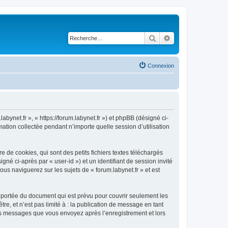
Rechercher
Recherche avancé
Connexion
abynet.fr », « https://forum.labynet.fr ») et phpBB (désigné ci-
mation collectée pendant n’importe quelle session d’utilisation
 de cookies, qui sont des petits fichiers textes téléchargés
gné ci-après par « user-id ») et un identifiant de session invité
us naviguerez sur les sujets de « forum.labynet.fr » et est
 portée du document qui est prévu pour couvrir seulement les
e, et n’est pas limité à : la publication de message en tant
 les messages que vous envoyez après l’enregistrement et lors