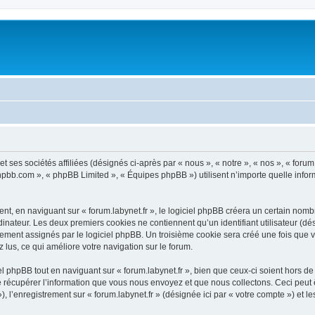
t ses sociétés affiliées (désignés ci-après par « nous », « notre », « nos », « forum.l
.phpbb.com », « phpBB Limited », « Équipes phpBB ») utilisent n’importe quelle infor
, en naviguant sur « forum.labynet.fr », le logiciel phpBB créera un certain nombre
inateur. Les deux premiers cookies ne contiennent qu’un identifiant utilisateur (dési
ement assignés par le logiciel phpBB. Un troisième cookie sera créé une fois que vo
z lus, ce qui améliore votre navigation sur le forum.
 phpBB tout en naviguant sur « forum.labynet.fr », bien que ceux-ci soient hors de
écupérer l’information que vous nous envoyez et que nous collectons. Ceci peut êtr
»), l’enregistrement sur « forum.labynet.fr » (désignée ici par « votre compte ») et