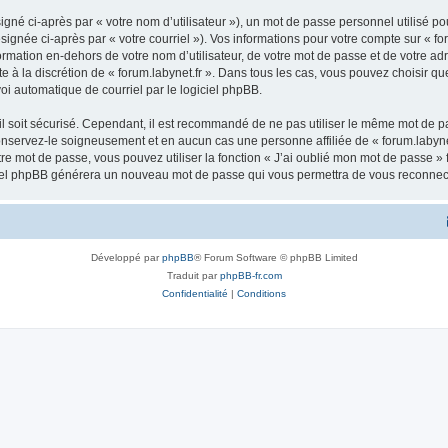
gné ci-après par « votre nom d’utilisateur »), un mot de passe personnel utilisé po
ignée ci-après par « votre courriel »). Vos informations pour votre compte sur « for
ation en-dehors de votre nom d’utilisateur, de votre mot de passe et de votre adre
te à la discrétion de « forum.labynet.fr ». Dans tous les cas, vous pouvez choisir q
voi automatique de courriel par le logiciel phpBB.
l soit sécurisé. Cependant, il est recommandé de ne pas utiliser le même mot de pas
conservez-le soigneusement et en aucun cas une personne affiliée de « forum.labyne
re mot de passe, vous pouvez utiliser la fonction « J’ai oublié mon mot de passe 
logiciel phpBB générera un nouveau mot de passe qui vous permettra de vous reconnec
Développé par
phpBB
® Forum Software © phpBB Limited
Traduit par
phpBB-fr.com
Confidentialité
|
Conditions