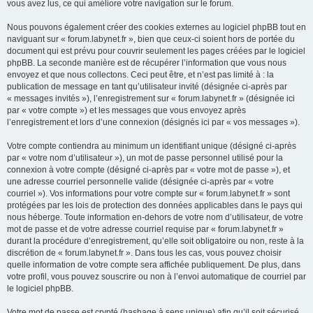
vous avez lus, ce qui améliore votre navigation sur le forum.
Nous pouvons également créer des cookies externes au logiciel phpBB tout en
naviguant sur « forum.labynet.fr », bien que ceux-ci soient hors de portée du
document qui est prévu pour couvrir seulement les pages créées par le logiciel
phpBB. La seconde manière est de récupérer l’information que vous nous
envoyez et que nous collectons. Ceci peut être, et n’est pas limité à : la
publication de message en tant qu’utilisateur invité (désignée ci-après par
« messages invités »), l’enregistrement sur « forum.labynet.fr » (désignée ici
par « votre compte ») et les messages que vous envoyez après
l’enregistrement et lors d’une connexion (désignés ici par « vos messages »).
Votre compte contiendra au minimum un identifiant unique (désigné ci-après
par « votre nom d’utilisateur »), un mot de passe personnel utilisé pour la
connexion à votre compte (désigné ci-après par « votre mot de passe »), et
une adresse courriel personnelle valide (désignée ci-après par « votre
courriel »). Vos informations pour votre compte sur « forum.labynet.fr » sont
protégées par les lois de protection des données applicables dans le pays qui
nous héberge. Toute information en-dehors de votre nom d’utilisateur, de votre
mot de passe et de votre adresse courriel requise par « forum.labynet.fr »
durant la procédure d’enregistrement, qu’elle soit obligatoire ou non, reste à la
discrétion de « forum.labynet.fr ». Dans tous les cas, vous pouvez choisir
quelle information de votre compte sera affichée publiquement. De plus, dans
votre profil, vous pouvez souscrire ou non à l’envoi automatique de courriel par
le logiciel phpBB.
Votre mot de passe est crypté (hashage à sens unique) afin qu’il soit sécurisé.