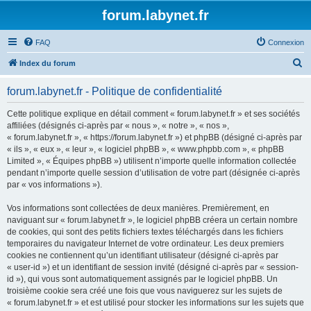
forum.labynet.fr
FAQ
Connexion
R
Index du forum
e
forum.labynet.fr - Politique de confidentialité
c
h
Cette politique explique en détail comment « forum.labynet.fr » et ses sociétés
affiliées (désignés ci-après par « nous », « notre », « nos »,
e
« forum.labynet.fr », « https://forum.labynet.fr ») et phpBB (désigné ci-après par
r
« ils », « eux », « leur », « logiciel phpBB », « www.phpbb.com », « phpBB
Limited », « Équipes phpBB ») utilisent n’importe quelle information collectée
c
pendant n’importe quelle session d’utilisation de votre part (désignée ci-après
h
par « vos informations »).
e
Vos informations sont collectées de deux manières. Premièrement, en
r
naviguant sur « forum.labynet.fr », le logiciel phpBB créera un certain nombre
de cookies, qui sont des petits fichiers textes téléchargés dans les fichiers
temporaires du navigateur Internet de votre ordinateur. Les deux premiers
cookies ne contiennent qu’un identifiant utilisateur (désigné ci-après par
« user-id ») et un identifiant de session invité (désigné ci-après par « session-
id »), qui vous sont automatiquement assignés par le logiciel phpBB. Un
troisième cookie sera créé une fois que vous naviguerez sur les sujets de
« forum.labynet.fr » et est utilisé pour stocker les informations sur les sujets que