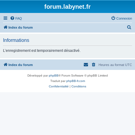
forum.labynet.fr
FAQ
Connexion
R
Index du forum
e
Informations
c
h
L’enregistrement est temporairement désactivé.
e
r
Index du forum
Heures au format
UTC
c
Développé par
phpBB
® Forum Software © phpBB Limited
h
Traduit par
phpBB-fr.com
e
Confidentialité
|
Conditions
r