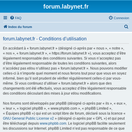
forum.labynet.fr
FAQ
Connexion
R
Index du forum
e
forum.labynet.fr - Conditions d’utilisation
c
h
En accédant à « forum.labynet.fr » (désigné ci-après par « nous », « notre »,
« nos », « forum.labynet.fr », « https://forum.labynet.fr »), vous acceptez d’être
e
légalement responsable des conditions suivantes. Si vous n’acceptez pas
r
d’être légalement responsable de toutes les conditions suivantes, alors
n’accédez pas et/ou n’utilisez pas « forum.labynet.fr ». Nous pouvons modifier
c
celles-ci à n’importe quel moment et nous ferons tout pour que vous en soyez
h
informé, bien qu’il soit prudent de vérifier régulièrement celles-ci par vous-
même. Si vous continuez d’utiliser « forum.labynet.fr » alors que des
e
changements ont été effectués, vous acceptez d’être légalement responsable
r
des conditions découlant des mises à jour et/ou modifications.
Nos forums sont développés par phpBB (désigné ci-après par « ils », « eux »,
« leur », « logiciel phpBB », « www.phpbb.com », « phpBB Limited »,
« Équipes phpBB ») qui est un script libre de forum, déclaré sous la licence «
GNU General Public License v2
» (désigné ci-après par « GPL ») et qui peut
être téléchargé depuis
www.phpbb.com
. Le logiciel phpBB facilite seulement
les discussions sur Internet. phpBB Limited n’est pas responsable de ce que