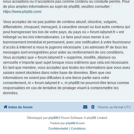
nous acceptons ou n’acceptons pas comme contenu ou conduite permis. Pour
de plus amples informations au sujet de phpBB, veuillez consulter :
https://www.phpbb.com/
.
Vous acceptez de ne pas publier de contenu abusif, obscène, vulgaire,
diffamatoire, choquant, menaçant, à caractère sexuel ou tout autre contenu qui
peut transgresser les lois de votre pays, du pays où « forum.labynet.fr » est
hébergé ou les lois internationales. Le faire peut vous mener à un
bannissement immédiat et permanent, avec une notification à votre fournisseur
d’accès à Internet si nous le jugeons nécessaire. Les adresses IP de tous les
messages sont enregistrées pour aider au renforcement de ces conditions.
Vous acceptez que « forum.labynet.fr » supprime, modifie, déplace ou
verrouille n’importe quel sujet lorsque nous estimons que cela est nécessaire.
En tant que membre, vous acceptez que toutes les informations que vous avez
saisies soient stockées dans notre base de données. Bien que ces
informations ne soient pas diffusées à une tierce partie sans votre
consentement, ni « forum.labynet.fr », ni phpBB ne pourront être tenus comme
responsables en cas de tentative de piratage visant à compromettre les
données.
Index du forum
Heures au format
UTC
Développé par
phpBB
® Forum Software © phpBB Limited
Traduit par
phpBB-fr.com
Confidentialité
|
Conditions