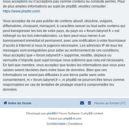
nous acceptons ou n’acceptons pas comme contenu ou conduite permis. Pour
de plus amples informations au sujet de phpBB, veuillez consulter :
https://www.phpbb.com/
.
Vous acceptez de ne pas publier de contenu abusif, obscène, vulgaire,
diffamatoire, choquant, menaçant, à caractère sexuel ou tout autre contenu qui
peut transgresser les lois de votre pays, du pays où « forum.labynet.fr » est
hébergé ou les lois internationales. Le faire peut vous mener à un
bannissement immédiat et permanent, avec une notification à votre fournisseur
d’accès à Internet si nous le jugeons nécessaire. Les adresses IP de tous les
messages sont enregistrées pour aider au renforcement de ces conditions.
Vous acceptez que « forum.labynet.fr » supprime, modifie, déplace ou
verrouille n’importe quel sujet lorsque nous estimons que cela est nécessaire.
En tant que membre, vous acceptez que toutes les informations que vous avez
saisies soient stockées dans notre base de données. Bien que ces
informations ne soient pas diffusées à une tierce partie sans votre
consentement, ni « forum.labynet.fr », ni phpBB ne pourront être tenus comme
responsables en cas de tentative de piratage visant à compromettre les
données.
Index du forum
Heures au format
UTC
Développé par
phpBB
® Forum Software © phpBB Limited
Traduit par
phpBB-fr.com
Confidentialité
|
Conditions