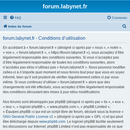
forum.labynet.fr
FAQ
Connexion
R
Index du forum
e
forum.labynet.fr - Conditions d’utilisation
c
h
En accédant à « forum.labynet.fr » (désigné ci-après par « nous », « notre »,
« nos », « forum.labynet.fr », « https://forum.labynet.fr »), vous acceptez d’être
e
légalement responsable des conditions suivantes. Si vous n’acceptez pas
r
d’être légalement responsable de toutes les conditions suivantes, alors
n’accédez pas et/ou n’utilisez pas « forum.labynet.fr ». Nous pouvons modifier
c
celles-ci à n’importe quel moment et nous ferons tout pour que vous en soyez
h
informé, bien qu’il soit prudent de vérifier régulièrement celles-ci par vous-
même. Si vous continuez d’utiliser « forum.labynet.fr » alors que des
e
changements ont été effectués, vous acceptez d’être légalement responsable
r
des conditions découlant des mises à jour et/ou modifications.
Nos forums sont développés par phpBB (désigné ci-après par « ils », « eux »,
« leur », « logiciel phpBB », « www.phpbb.com », « phpBB Limited »,
« Équipes phpBB ») qui est un script libre de forum, déclaré sous la licence «
GNU General Public License v2
» (désigné ci-après par « GPL ») et qui peut
être téléchargé depuis
www.phpbb.com
. Le logiciel phpBB facilite seulement
les discussions sur Internet. phpBB Limited n’est pas responsable de ce que