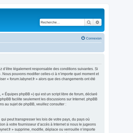
Rechercher
Recherche avancé
Connexion
ptez d’être légalement responsable des conditions suivantes. Si
 ». Nous pouvons modifier celles-ci à n’importe quel moment et
liser « forum.labynet.fr » alors que des changements ont été
 « Équipes phpBB ») qui est un script libre de forum, déclaré
l phpBB facilite seulement les discussions sur Internet. phpBB
 au sujet de phpBB, veuillez consulter :
qui peut transgresser les lois de votre pays, du pays où
ion à votre fournisseur d’accès à Internet si nous le jugeons
net.fr » supprime, modifie, déplace ou verrouille n’importe