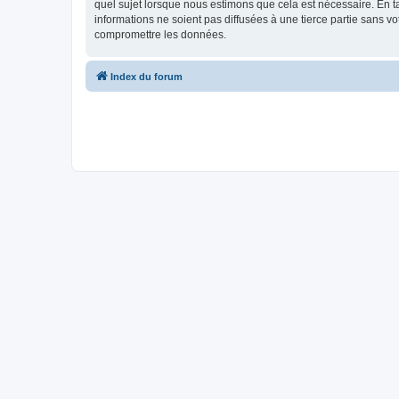
quel sujet lorsque nous estimons que cela est nécessaire. En 
informations ne soient pas diffusées à une tierce partie sans v
compromettre les données.
Index du forum