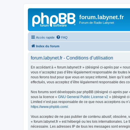
forum.labynet.fr
Forum de Radio Labynet
Accès rapide
FAQ
Index du forum
forum.labynet.fr - Conditions d’utilisation
En accédant à « forum.labynet.fr » (désigné ci-après par « nous 
vous n’acceptez pas d’être légalement responsable de toutes les
nous ferons tout pour que vous en soyez informé, bien qu’il soi
effectués, vous acceptez d’être légalement responsable des con
Nos forums sont développés par phpBB (désigné ci-après par « i
sous la licence «
GNU General Public License v2
» (désigné ci
Limited n’est pas responsable de ce que nous acceptons ou n’
https://www.phpbb.com/
.
Vous acceptez de ne pas publier de contenu abusif, obscène, vu
« forum.labynet.fr » est hébergé ou les lois internationales. L
nécessaire. Les adresses IP de tous les messages sont enregist