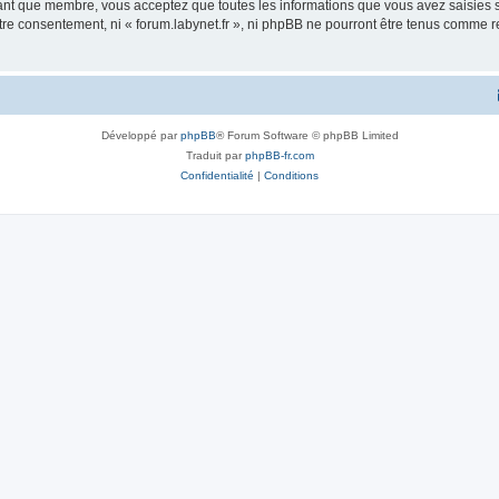
tant que membre, vous acceptez que toutes les informations que vous avez saisies
otre consentement, ni « forum.labynet.fr », ni phpBB ne pourront être tenus comme 
Développé par
phpBB
® Forum Software © phpBB Limited
Traduit par
phpBB-fr.com
Confidentialité
|
Conditions