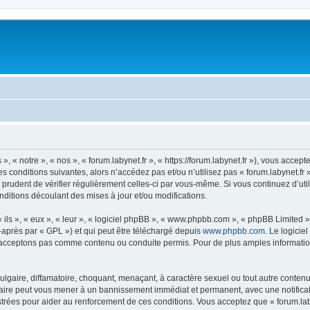
», « notre », « nos », « forum.labynet.fr », « https://forum.labynet.fr »), vous acce
 conditions suivantes, alors n’accédez pas et/ou n’utilisez pas « forum.labynet.fr
t prudent de vérifier régulièrement celles-ci par vous-même. Si vous continuez d’uti
ditions découlant des mises à jour et/ou modifications.
ls », « eux », « leur », « logiciel phpBB », « www.phpbb.com », « phpBB Limited »,
-après par « GPL ») et qui peut être téléchargé depuis
www.phpbb.com
. Le logicie
acceptons pas comme contenu ou conduite permis. Pour de plus amples informations
lgaire, diffamatoire, choquant, menaçant, à caractère sexuel ou tout autre contenu 
e faire peut vous mener à un bannissement immédiat et permanent, avec une notificat
rées pour aider au renforcement de ces conditions. Vous acceptez que « forum.laby