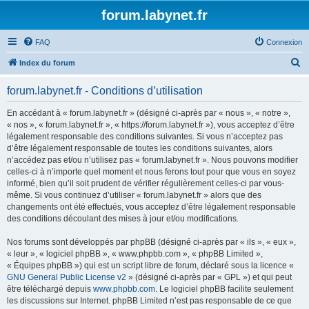
forum.labynet.fr
FAQ
Connexion
R
Index du forum
e
forum.labynet.fr - Conditions d’utilisation
c
h
En accédant à « forum.labynet.fr » (désigné ci-après par « nous », « notre »,
« nos », « forum.labynet.fr », « https://forum.labynet.fr »), vous acceptez d’être
e
légalement responsable des conditions suivantes. Si vous n’acceptez pas
r
d’être légalement responsable de toutes les conditions suivantes, alors
n’accédez pas et/ou n’utilisez pas « forum.labynet.fr ». Nous pouvons modifier
c
celles-ci à n’importe quel moment et nous ferons tout pour que vous en soyez
h
informé, bien qu’il soit prudent de vérifier régulièrement celles-ci par vous-
même. Si vous continuez d’utiliser « forum.labynet.fr » alors que des
e
changements ont été effectués, vous acceptez d’être légalement responsable
r
des conditions découlant des mises à jour et/ou modifications.
Nos forums sont développés par phpBB (désigné ci-après par « ils », « eux »,
« leur », « logiciel phpBB », « www.phpbb.com », « phpBB Limited »,
« Équipes phpBB ») qui est un script libre de forum, déclaré sous la licence «
GNU General Public License v2
» (désigné ci-après par « GPL ») et qui peut
être téléchargé depuis
www.phpbb.com
. Le logiciel phpBB facilite seulement
les discussions sur Internet. phpBB Limited n’est pas responsable de ce que