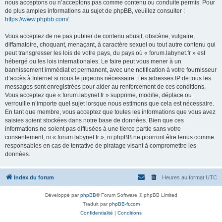
nous acceptons ou n’acceptons pas comme contenu ou conduite permis. Pour
de plus amples informations au sujet de phpBB, veuillez consulter :
https://www.phpbb.com/
.
Vous acceptez de ne pas publier de contenu abusif, obscène, vulgaire,
diffamatoire, choquant, menaçant, à caractère sexuel ou tout autre contenu qui
peut transgresser les lois de votre pays, du pays où « forum.labynet.fr » est
hébergé ou les lois internationales. Le faire peut vous mener à un
bannissement immédiat et permanent, avec une notification à votre fournisseur
d’accès à Internet si nous le jugeons nécessaire. Les adresses IP de tous les
messages sont enregistrées pour aider au renforcement de ces conditions.
Vous acceptez que « forum.labynet.fr » supprime, modifie, déplace ou
verrouille n’importe quel sujet lorsque nous estimons que cela est nécessaire.
En tant que membre, vous acceptez que toutes les informations que vous avez
saisies soient stockées dans notre base de données. Bien que ces
informations ne soient pas diffusées à une tierce partie sans votre
consentement, ni « forum.labynet.fr », ni phpBB ne pourront être tenus comme
responsables en cas de tentative de piratage visant à compromettre les
données.
Index du forum
Heures au format
UTC
Développé par
phpBB
® Forum Software © phpBB Limited
Traduit par
phpBB-fr.com
Confidentialité
|
Conditions