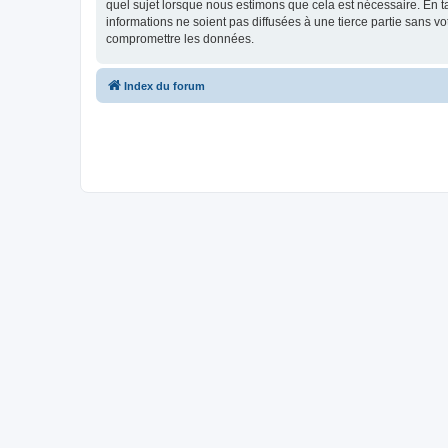
quel sujet lorsque nous estimons que cela est nécessaire. En 
informations ne soient pas diffusées à une tierce partie sans v
compromettre les données.
Index du forum