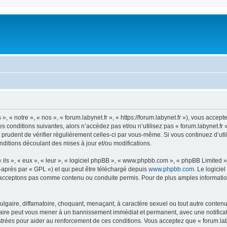
», « notre », « nos », « forum.labynet.fr », « https://forum.labynet.fr »), vous acce
 conditions suivantes, alors n’accédez pas et/ou n’utilisez pas « forum.labynet.fr
t prudent de vérifier régulièrement celles-ci par vous-même. Si vous continuez d’uti
ditions découlant des mises à jour et/ou modifications.
ls », « eux », « leur », « logiciel phpBB », « www.phpbb.com », « phpBB Limited »,
-après par « GPL ») et qui peut être téléchargé depuis
www.phpbb.com
. Le logicie
acceptons pas comme contenu ou conduite permis. Pour de plus amples informations
lgaire, diffamatoire, choquant, menaçant, à caractère sexuel ou tout autre contenu 
e faire peut vous mener à un bannissement immédiat et permanent, avec une notificat
rées pour aider au renforcement de ces conditions. Vous acceptez que « forum.laby