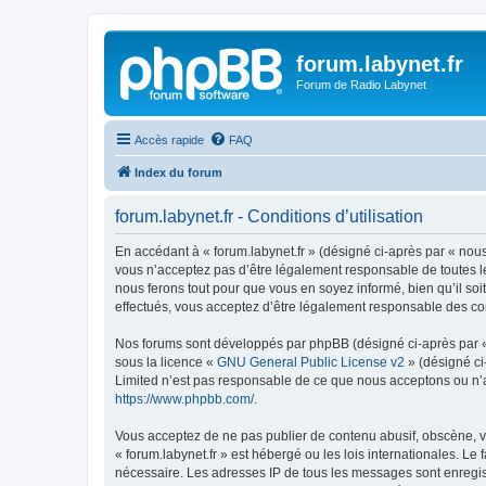
forum.labynet.fr
Forum de Radio Labynet
Accès rapide
FAQ
Index du forum
forum.labynet.fr - Conditions d’utilisation
En accédant à « forum.labynet.fr » (désigné ci-après par « nous 
vous n’acceptez pas d’être légalement responsable de toutes les
nous ferons tout pour que vous en soyez informé, bien qu’il soi
effectués, vous acceptez d’être légalement responsable des con
Nos forums sont développés par phpBB (désigné ci-après par « i
sous la licence «
GNU General Public License v2
» (désigné ci
Limited n’est pas responsable de ce que nous acceptons ou n’
https://www.phpbb.com/
.
Vous acceptez de ne pas publier de contenu abusif, obscène, vu
« forum.labynet.fr » est hébergé ou les lois internationales. L
nécessaire. Les adresses IP de tous les messages sont enregist