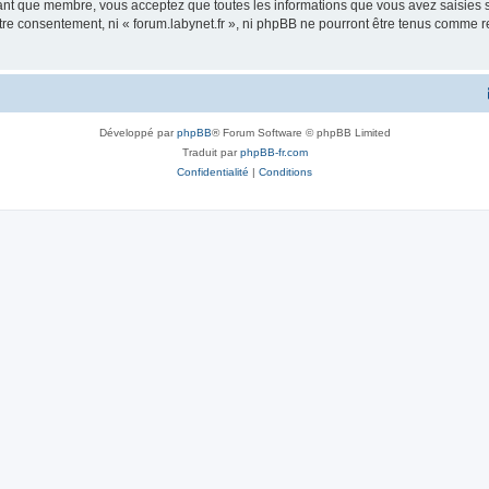
tant que membre, vous acceptez que toutes les informations que vous avez saisies
otre consentement, ni « forum.labynet.fr », ni phpBB ne pourront être tenus comme 
Développé par
phpBB
® Forum Software © phpBB Limited
Traduit par
phpBB-fr.com
Confidentialité
|
Conditions