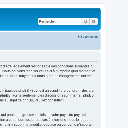
Rechercher
Recherche avancé
Connexion
ptez d’être légalement responsable des conditions suivantes. Si
 ». Nous pouvons modifier celles-ci à n’importe quel moment et
liser « forum.labynet.fr » alors que des changements ont été
 « Équipes phpBB ») qui est un script libre de forum, déclaré
l phpBB facilite seulement les discussions sur Internet. phpBB
 au sujet de phpBB, veuillez consulter :
qui peut transgresser les lois de votre pays, du pays où
ion à votre fournisseur d’accès à Internet si nous le jugeons
net.fr » supprime, modifie, déplace ou verrouille n’importe