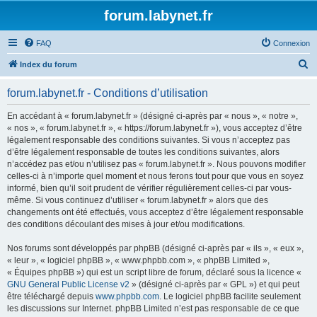
forum.labynet.fr
FAQ
Connexion
R
Index du forum
e
forum.labynet.fr - Conditions d’utilisation
c
h
En accédant à « forum.labynet.fr » (désigné ci-après par « nous », « notre »,
« nos », « forum.labynet.fr », « https://forum.labynet.fr »), vous acceptez d’être
e
légalement responsable des conditions suivantes. Si vous n’acceptez pas
r
d’être légalement responsable de toutes les conditions suivantes, alors
n’accédez pas et/ou n’utilisez pas « forum.labynet.fr ». Nous pouvons modifier
c
celles-ci à n’importe quel moment et nous ferons tout pour que vous en soyez
h
informé, bien qu’il soit prudent de vérifier régulièrement celles-ci par vous-
même. Si vous continuez d’utiliser « forum.labynet.fr » alors que des
e
changements ont été effectués, vous acceptez d’être légalement responsable
r
des conditions découlant des mises à jour et/ou modifications.
Nos forums sont développés par phpBB (désigné ci-après par « ils », « eux »,
« leur », « logiciel phpBB », « www.phpbb.com », « phpBB Limited »,
« Équipes phpBB ») qui est un script libre de forum, déclaré sous la licence «
GNU General Public License v2
» (désigné ci-après par « GPL ») et qui peut
être téléchargé depuis
www.phpbb.com
. Le logiciel phpBB facilite seulement
les discussions sur Internet. phpBB Limited n’est pas responsable de ce que