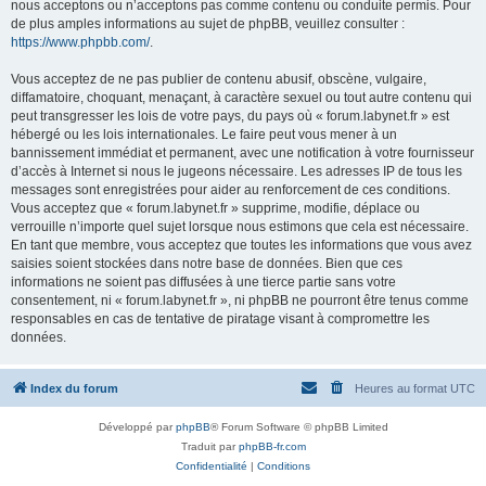
nous acceptons ou n’acceptons pas comme contenu ou conduite permis. Pour
de plus amples informations au sujet de phpBB, veuillez consulter :
https://www.phpbb.com/
.
Vous acceptez de ne pas publier de contenu abusif, obscène, vulgaire,
diffamatoire, choquant, menaçant, à caractère sexuel ou tout autre contenu qui
peut transgresser les lois de votre pays, du pays où « forum.labynet.fr » est
hébergé ou les lois internationales. Le faire peut vous mener à un
bannissement immédiat et permanent, avec une notification à votre fournisseur
d’accès à Internet si nous le jugeons nécessaire. Les adresses IP de tous les
messages sont enregistrées pour aider au renforcement de ces conditions.
Vous acceptez que « forum.labynet.fr » supprime, modifie, déplace ou
verrouille n’importe quel sujet lorsque nous estimons que cela est nécessaire.
En tant que membre, vous acceptez que toutes les informations que vous avez
saisies soient stockées dans notre base de données. Bien que ces
informations ne soient pas diffusées à une tierce partie sans votre
consentement, ni « forum.labynet.fr », ni phpBB ne pourront être tenus comme
responsables en cas de tentative de piratage visant à compromettre les
données.
Index du forum
Heures au format
UTC
Développé par
phpBB
® Forum Software © phpBB Limited
Traduit par
phpBB-fr.com
Confidentialité
|
Conditions