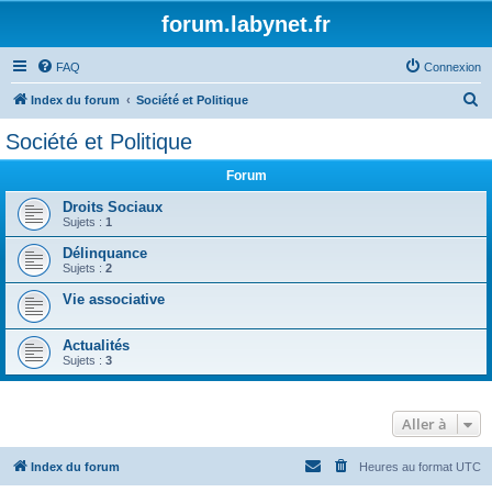
forum.labynet.fr
FAQ
Connexion
R
Index du forum
Société et Politique
e
Société et Politique
c
Forum
h
e
Droits Sociaux
Sujets :
1
r
Délinquance
c
Sujets :
2
h
Vie associative
e
r
Actualités
Sujets :
3
Aller à
Index du forum
Heures au format
UTC