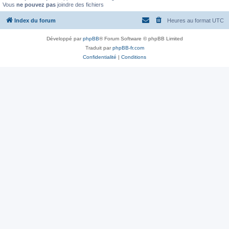
Vous
ne pouvez pas
joindre des fichiers
Index du forum
Heures au format
UTC
Développé par
phpBB
® Forum Software © phpBB Limited
Traduit par
phpBB-fr.com
Confidentialité
|
Conditions