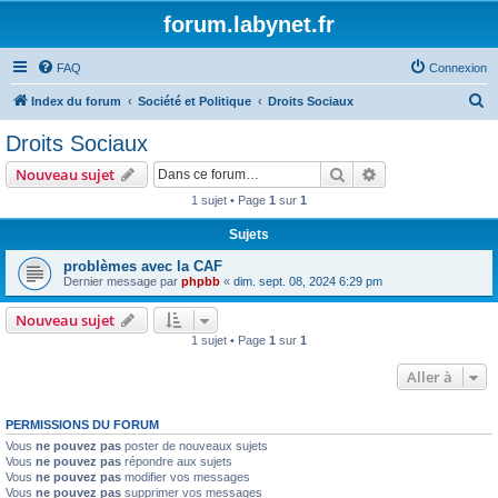
forum.labynet.fr
FAQ
Connexion
R
Index du forum
Société et Politique
Droits Sociaux
e
Droits Sociaux
c
Rechercher
Recherche avanc
Nouveau sujet
h
1 sujet • Page
1
sur
1
e
Sujets
r
c
problèmes avec la CAF
Dernier message par
phpbb
«
dim. sept. 08, 2024 6:29 pm
h
e
Nouveau sujet
1 sujet • Page
1
sur
1
r
Aller à
PERMISSIONS DU FORUM
Vous
ne pouvez pas
poster de nouveaux sujets
Vous
ne pouvez pas
répondre aux sujets
Vous
ne pouvez pas
modifier vos messages
Vous
ne pouvez pas
supprimer vos messages