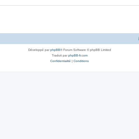
e
s
s
e
s
Développé par
phpBB
® Forum Software © phpBB Limited
Traduit par
phpBB-fr.com
Confidentialité
|
Conditions