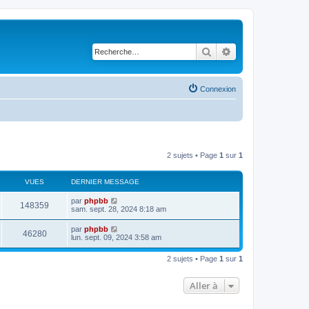
Rechercher
Recherche avancé
Connexion
2 sujets • Page
1
sur
1
VUES
DERNIER MESSAGE
D
par
phpbb
V
148359
e
sam. sept. 28, 2024 8:18 am
r
u
n
D
par
phpbb
V
46280
i
e
lun. sept. 09, 2024 3:58 am
e
e
r
r
u
n
s
m
2 sujets • Page
1
sur
1
i
e
e
e
s
r
s
Aller à
s
m
a
e
g
s
e