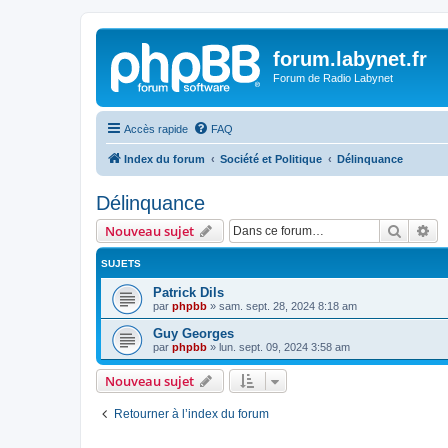
forum.labynet.fr
Forum de Radio Labynet
Accès rapide
FAQ
Index du forum
Société et Politique
Délinquance
Délinquance
Recher
Re
Nouveau sujet
SUJETS
Patrick Dils
par
phpbb
»
sam. sept. 28, 2024 8:18 am
Guy Georges
par
phpbb
»
lun. sept. 09, 2024 3:58 am
Nouveau sujet
Retourner à l’index du forum