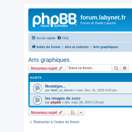
forum.labynet.fr
Forum de Radio Labynet
Accès rapide
FAQ
Index du forum
Arts et cultures
Arts graphiques
Arts graphiques
Recher
Re
Nouveau sujet
SUJETS
Nostalgie...
par
Math_et_dessin
»
sam. févr. 01, 2025 9:03 pm
les images de zozo
par
phpbb
»
dim. sept. 08, 2024 2:24 pm
Nouveau sujet
Retourner à l’index du forum