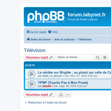
forum.labynet.fr
Forum de Radio Labynet
Accès rapide
FAQ
Index du forum
Arts et cultures
Télévision
Télévision
Recher
Re
Nouveau sujet
SUJETS
La véritée sur Brigitte , ou plutot sur celle de C
par
Math_et_dessin
»
ven. févr. 07, 2025 8:52 pm
TPMP (Touche Pas à Mon Poste)
par
phpbb
»
lun. sept. 09, 2024 3:02 am
Nouveau sujet
Retourner à l’index du forum