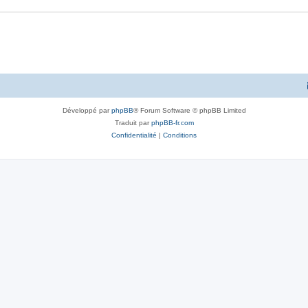
e
s
s
e
s
Développé par
phpBB
® Forum Software © phpBB Limited
Traduit par
phpBB-fr.com
Confidentialité
|
Conditions