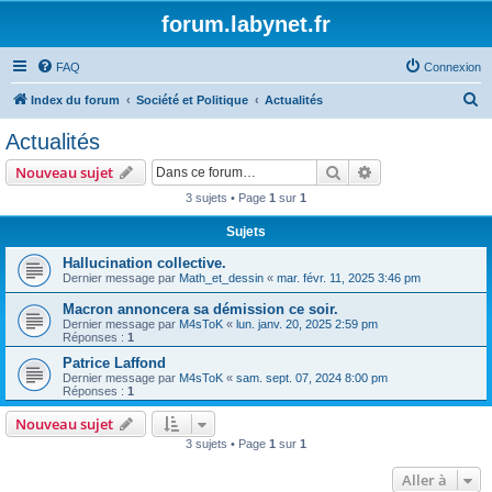
forum.labynet.fr
FAQ
Connexion
R
Index du forum
Société et Politique
Actualités
e
Actualités
c
Rechercher
Recherche avanc
Nouveau sujet
h
3 sujets • Page
1
sur
1
e
Sujets
r
c
Hallucination collective.
Dernier message par
Math_et_dessin
«
mar. févr. 11, 2025 3:46 pm
h
Macron annoncera sa démission ce soir.
e
Dernier message par
M4sToK
«
lun. janv. 20, 2025 2:59 pm
r
Réponses :
1
Patrice Laffond
Dernier message par
M4sToK
«
sam. sept. 07, 2024 8:00 pm
Réponses :
1
Nouveau sujet
3 sujets • Page
1
sur
1
Aller à