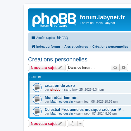
forum.labynet.fr
Forum de Radio Labynet
Accès rapide
FAQ
Index du forum
Arts et cultures
Créations personnelles
Créations personnelles
Recher
Re
Nouveau sujet
SUJETS
creation de zozo
par
phpbb
»
sam. janv. 25, 2025 5:34 pm
Mon idéal féminin.
par
Math_et_dessin
»
sam. févr. 08, 2025 10:56 pm
Celestial Frequencies musique crée par IA .
par
Math_et_dessin
»
sam. sept. 07, 2024 8:06 pm
Nouveau sujet