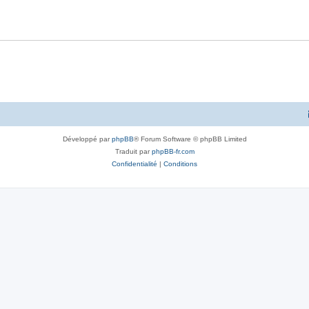
e
o
s
s
n
e
s
s
e
s
Développé par
phpBB
® Forum Software © phpBB Limited
Traduit par
phpBB-fr.com
Confidentialité
|
Conditions