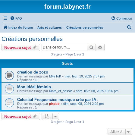
forum.labynet.fr
FAQ
Connexion
R
Index du forum
Arts et cultures
Créations personnelles
e
Créations personnelles
c
Rechercher
Recherche avanc
Nouveau sujet
h
3 sujets • Page
1
sur
1
e
Sujets
r
c
creation de zozo
Dernier message par
M4sToK
«
mer. févr. 19, 2025 7:37 pm
h
Réponses :
1
e
Mon idéal féminin.
Dernier message par
Math_et_dessin
«
sam. févr. 08, 2025 10:56 pm
r
Celestial Frequencies musique crée par IA .
Dernier message par
phpbb
«
dim. sept. 08, 2024 2:02 pm
Réponses :
1
Nouveau sujet
3 sujets • Page
1
sur
1
Aller à