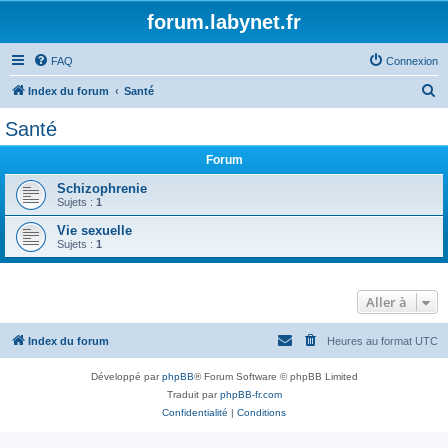
forum.labynet.fr
FAQ
Connexion
R
Index du forum
Santé
e
Santé
c
Forum
h
e
Schizophrenie
Sujets :
1
r
Vie sexuelle
c
Sujets :
1
h
e
Aller à
r
Index du forum
Heures au format
UTC
Développé par
phpBB
® Forum Software © phpBB Limited
Traduit par
phpBB-fr.com
Confidentialité
|
Conditions