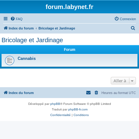
forum.labynet.fr
FAQ
Connexion
R
Index du forum
Bricolage et Jardinage
e
Bricolage et Jardinage
c
Forum
h
e
Cannabis
r
c
Aller à
h
e
Index du forum
Heures au format
UTC
r
Développé par
phpBB
® Forum Software © phpBB Limited
Traduit par
phpBB-fr.com
Confidentialité
|
Conditions