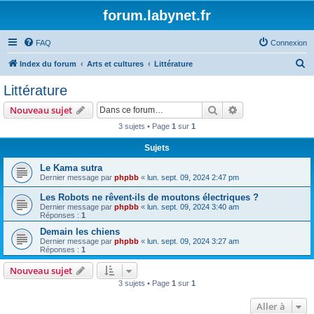
forum.labynet.fr
FAQ
Connexion
R
Index du forum
Arts et cultures
Littérature
e
Littérature
c
Rechercher
Recherche avanc
Nouveau sujet
h
3 sujets • Page
1
sur
1
e
Sujets
r
c
Le Kama sutra
Dernier message par
phpbb
«
lun. sept. 09, 2024 2:47 pm
h
Les Robots ne rêvent-ils de moutons électriques ?
e
Dernier message par
phpbb
«
lun. sept. 09, 2024 3:40 am
r
Réponses :
1
Demain les chiens
Dernier message par
phpbb
«
lun. sept. 09, 2024 3:27 am
Réponses :
1
Nouveau sujet
3 sujets • Page
1
sur
1
Aller à