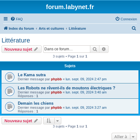
forum.labynet.fr
FAQ
Connexion
R
Index du forum
Arts et cultures
Littérature
e
Littérature
c
Rechercher
Recherche avanc
Nouveau sujet
h
3 sujets • Page
1
sur
1
e
Sujets
r
c
Le Kama sutra
Dernier message par
phpbb
«
lun. sept. 09, 2024 2:47 pm
h
Les Robots ne rêvent-ils de moutons électriques ?
e
Dernier message par
phpbb
«
lun. sept. 09, 2024 3:40 am
r
Réponses :
1
Demain les chiens
Dernier message par
phpbb
«
lun. sept. 09, 2024 3:27 am
Réponses :
1
Nouveau sujet
3 sujets • Page
1
sur
1
Aller à