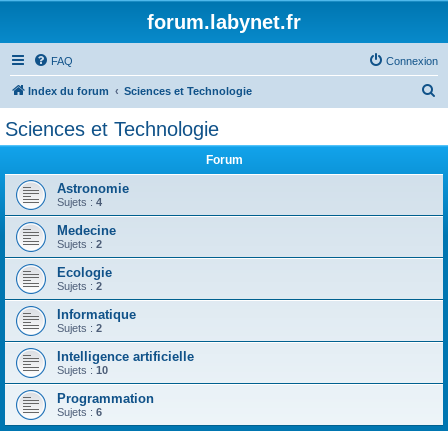
forum.labynet.fr
FAQ
Connexion
R
Index du forum
Sciences et Technologie
e
Sciences et Technologie
c
Forum
h
e
Astronomie
Sujets :
4
r
Medecine
c
Sujets :
2
h
Ecologie
e
Sujets :
2
r
Informatique
Sujets :
2
Intelligence artificielle
Sujets :
10
Programmation
Sujets :
6