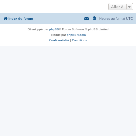
Aller à
Index du forum
Heures au format
UTC
Développé par
phpBB
® Forum Software © phpBB Limited
Traduit par
phpBB-fr.com
Confidentialité
|
Conditions