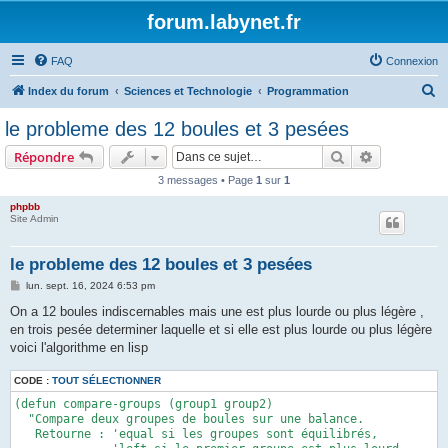
forum.labynet.fr
FAQ
Connexion
R
Index du forum
Sciences et Technologie
Programmation
e
le probleme des 12 boules et 3 pesées
c
Rechercher
Recherche 
Répondre
h
3 messages • Page
1
sur
1
e
phpbb
r
Site Admin
c
h
le probleme des 12 boules et 3 pesées
e
M
lun. sept. 16, 2024 6:53 pm
e
r
s
On a 12 boules indiscernables mais une est plus lourde ou plus légère ,
s
en trois pesée determiner laquelle et si elle est plus lourde ou plus légère
a
g
voici l'algorithme en lisp
e
CODE :
TOUT SÉLECTIONNER
(defun compare-groups (group1 group2)

  "Compare deux groupes de boules sur une balance.

   Retourne : 'equal si les groupes sont équilibrés,
