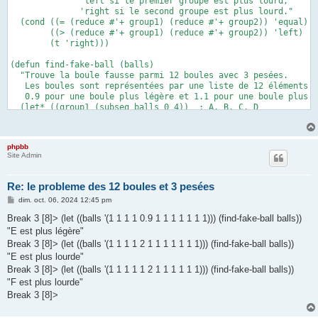
              'left si le premier groupe est plus lourd,

              'right si le second groupe est plus lourd."

  (cond ((= (reduce #'+ group1) (reduce #'+ group2)) 'equal)

        ((> (reduce #'+ group1) (reduce #'+ group2)) 'left)

        (t 'right)))

(defun find-fake-ball (balls)

  "Trouve la boule fausse parmi 12 boules avec 3 pesées.

   Les boules sont représentées par une liste de 12 éléments :
   0.9 pour une boule plus légère et 1.1 pour une boule plus l
  (let* ((group1 (subseq balls 0 4))  ; A, B, C, D

         (group2 (subseq balls 4 8))  ; E, F, G, H

         (group3 (subseq balls 8 12)) ; I, J, K, L

         (first-weigh (compare-groups group1 group2)))

phpbb
Site Admin
    ;; Première pesée : A,B,C,D contre E,F,G,H

    (cond 

      ;; Cas 1: Équilibre (les boules A à H sont équilibrées, 
Re: le probleme des 12 boules et 3 pesées
      ((eq first-weigh 'equal)

M
dim. oct. 06, 2024 12:45 pm
       (let ((second-weigh (compare-groups (subseq balls 0 3) 
e
                                           (subseq balls 8 11)
s
Break 3 [8]> (let ((balls '(1 1 1 1 0.9 1 1 1 1 1 1 1))) (find-fake-ball balls))
         (cond 

s
"E est plus légère"
a
           ((eq second-weigh 'equal)

g
Break 3 [8]> (let ((balls '(1 1 1 1 2 1 1 1 1 1 1 1))) (find-fake-ball balls))
            (let ((third-weigh (compare-groups (list (nth 11 b
e
              (cond

"E est plus lourde"
                ((eq third-weigh 'equal) "IMPOSSIBLE")

Break 3 [8]> (let ((balls '(1 1 1 1 1 2 1 1 1 1 1 1))) (find-fake-ball balls))
                ((eq third-weigh 'left) "L est plus lourde")

"F est plus lourde"
                (t "L est plus légère"))))

Break 3 [8]>
           ((eq second-weigh 'left)

            (let ((third-weigh (compare-groups (list (nth 8 ba