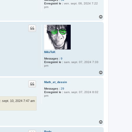
Enregistré le :
ven. sept. 06, 2024 7:22
pm
H
a
u
t
M4sToK
Messages :
9
Enregistré le :
sam. sept. 07, 2024 7:33
pm
H
a
u
Math_et_dessin
t
Messages :
29
Enregistré le :
sam. sept. 07, 2024 8:02
pm
. sept. 10, 2024 7:47 am
H
a
u
Pody