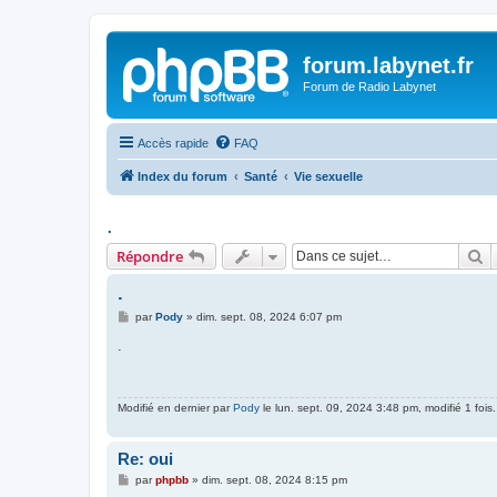
forum.labynet.fr
Forum de Radio Labynet
Accès rapide
FAQ
Index du forum
Santé
Vie sexuelle
.
R
Répondre
.
M
par
Pody
»
dim. sept. 08, 2024 6:07 pm
e
s
.
s
a
g
e
Modifié en dernier par
Pody
le lun. sept. 09, 2024 3:48 pm, modifié 1 fois.
Re: oui
M
par
phpbb
»
dim. sept. 08, 2024 8:15 pm
e