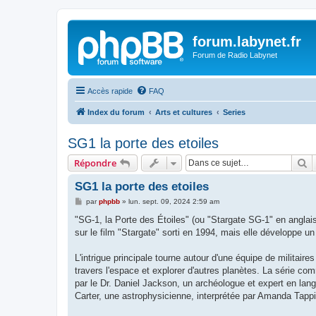
forum.labynet.fr
Forum de Radio Labynet
Accès rapide
FAQ
Index du forum
Arts et cultures
Series
SG1 la porte des etoiles
R
Répondre
SG1 la porte des etoiles
M
par
phpbb
»
lun. sept. 09, 2024 2:59 am
e
s
"SG-1, la Porte des Étoiles" (ou "Stargate SG-1" en anglais)
s
sur le film "Stargate" sorti en 1994, mais elle développe un
a
g
e
L'intrigue principale tourne autour d'une équipe de militaire
travers l'espace et explorer d'autres planètes. La série co
par le Dr. Daniel Jackson, un archéologue et expert en lan
Carter, une astrophysicienne, interprétée par Amanda Tapping