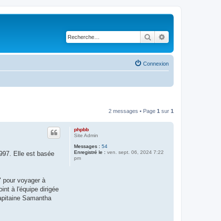
Rechercher
Recherche avancé
Connexion
2 messages • Page
1
sur
1
phpbb
Site Admin
Messages :
54
Enregistré le :
ven. sept. 06, 2024 7:22
1997. Elle est basée
pm
s" pour voyager à
nt à l'équipe dirigée
capitaine Samantha