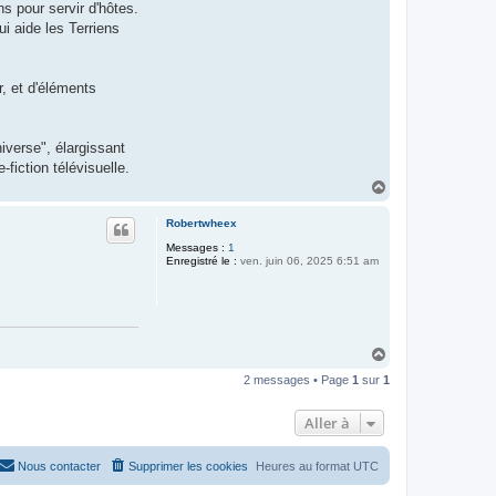
s pour servir d'hôtes.
i aide les Terriens
, et d'éléments
iverse", élargissant
fiction télévisuelle.
H
a
u
Robertwheex
t
Messages :
1
Enregistré le :
ven. juin 06, 2025 6:51 am
H
a
2 messages • Page
1
sur
1
u
t
Aller à
Nous contacter
Supprimer les cookies
Heures au format
UTC