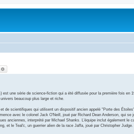
echercher
Recherche avancée
 est une série de science-fiction qui a été diffusée pour la première fois en 
 univers beaucoup plus large et riche.
s et de scientifiques qui utilisent un dispositif ancien appelé "Porte des Étoile
mmence avec le colonel Jack O'Neill, joué par Richard Dean Anderson, qui se joi
gues anciennes, interprété par Michael Shanks. L'équipe inclut également le 
, et le Teal'c, un guerrier alien de la race Jaffa, joué par Christopher Judge.