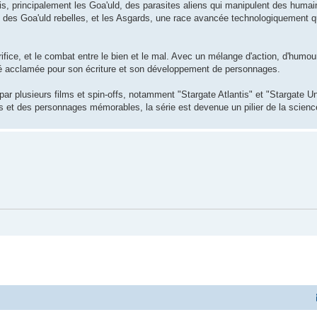
s, principalement les Goa'uld, des parasites aliens qui manipulent des humain
 des Goa'uld rebelles, et les Asgards, une race avancée technologiquement qu
ice, et le combat entre le bien et le mal. Avec un mélange d'action, d'humour
 été acclamée pour son écriture et son développement de personnages.
par plusieurs films et spin-offs, notamment "Stargate Atlantis" et "Stargate Un
s et des personnages mémorables, la série est devenue un pilier de la science-