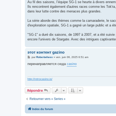
Au fil des saisons, l’équipe SG-1 se heurte à divers ennemi
Ils rencontrent également d'autres races comme les Tok'ra,
dans leur lutte contre des menaces plus grandes.
La série aborde des thèmes comme la camaraderie, le sacrif
d'exploration spatiale, SG-1 a gagné un large public et a
"SG-1" a duré dix saisons, de 1997 à 2007, et a été suivie 
encore l'univers de Stargate. Avec des intrigues captivante
этот контент gazino
M
par
Robertwheex
»
ven. juin 06, 2025 6:51 am
e
s
перенаправляется сюда
casino
s
a
g
e
http://retrocasino.io/
Répondre
Retourner vers « Series »
Index du forum