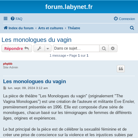
forum.labynet.fr
FAQ
Connexion
R
Index du forum
Arts et cultures
Théatre
e
Les monologues du vagin
c
Rechercher
Recherche 
Répondre
h
1 message • Page
1
sur
1
e
phpbb
r
Site Admin
c
h
Les monologues du vagin
e
M
lun. sept. 09, 2024 3:12 am
e
r
s
La pièce de théâtre "Les Monologues du vagin" (originalement "The
s
Vagina Monologues") est une création de l'auteure et militante Eve Ensler,
a
g
premièrement présentée en 1996. Elle est composée d'une série de
e
monologues, chacun basé sur les témoignages de femmes de différents
âges, origines et expériences.
Le but principal de la pièce est de célébrer la sexualité féminine et de
créer une prise de conscience sur la violence et les injustices subies par